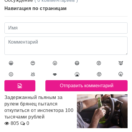
Обсуждение
( 0 комментариев )
Навигация по страницам
😀
😍
😛
😷
😡
👿
😖
💩
💋
🤮
🤑
🤫
Задержанный пьяным за
рулем брянец пытался
откупиться от инспектора 100
тысячами рублей
805
0