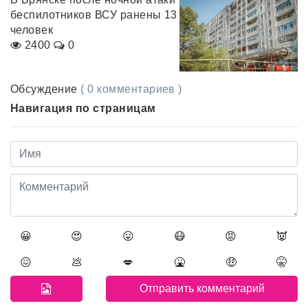
беспилотников ВСУ ранены 13
человек
2400
0
Обсуждение
( 0 комментариев )
Навигация по страницам
😀
😍
😛
😷
😡
👿
😖
💩
💋
🤮
🤑
🤫