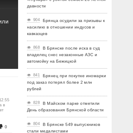
давности
904
Брянца осудили за призывы к
или
к
насилию в отношении индусов и
кавказцев
868
В Брянске после иска в суд
владелец снес незаконные АЗС и
автомойку на Бежицкой
841
Брянец при покупке иномарки
под заказ потерял более 2 млн
рублей
12:55
828
В Майском парке отметили
а в
День образования Брянской области
ет
804
В Брянске 549 выпускников
0
стали медалистами