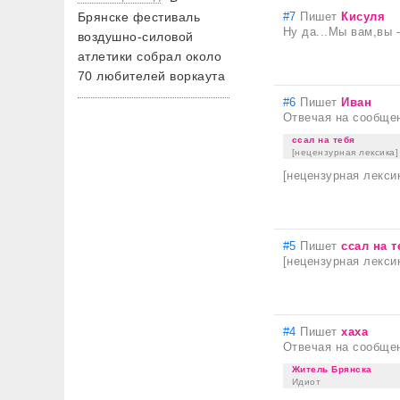
Брянске фестиваль
#7
Пишет
Кисуля
Ну да...Мы вам,вы -
воздушно-силовой
атлетики собрал около
70 любителей воркаута
#6
Пишет
Иван
Отвечая на сообще
ссал на тебя
[нецензурная лексика]
[нецензурная лекси
#5
Пишет
ссал на т
[нецензурная лекси
#4
Пишет
хаха
Отвечая на сообще
Житель Брянска
Идиот