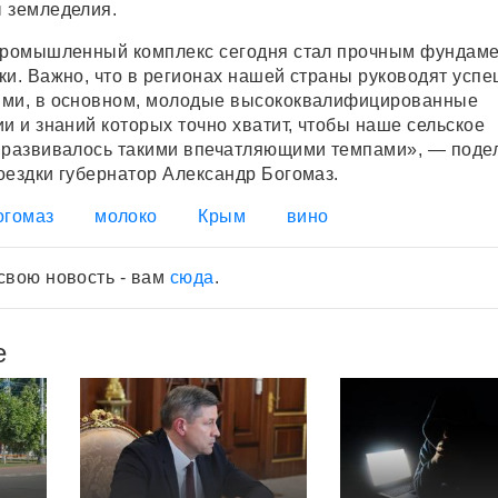
 земледелия.
опромышленный комплекс сегодня стал прочным фундам
ки. Важно, что в регионах нашей страны руководят усп
ями, в основном, молодые высококвалифицированные
и и знаний которых точно хватит, чтобы наше сельское
 развивалось такими впечатляющими темпами», — поде
оездки губернатор Александр Богомаз.
огомаз
молоко
Крым
вино
свою новость - вам
сюда
.
е