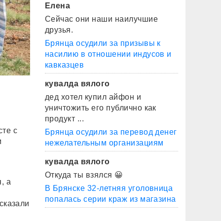
Елена
Сейчас они наши наилучшие
друзья.
Брянца осудили за призывы к
насилию в отношении индусов и
кавказцев
кувалда вялого
дед хотел купил айфон и
уничтожить его публично как
продукт ...
сте с
Брянца осудили за перевод денег
м
нежелательным организациям
кувалда вялого
Откуда ты взялся 😀
, а
В Брянске 32-летняя уголовница
попалась серии краж из магазина
ссказали