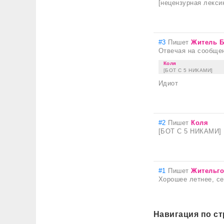
[нецензурная лекси
#3
Пишет
Житель Б
Отвечая на сообще
Коля
[БОТ С 5 НИКАМИ]
Идиот
#2
Пишет
Коля
[БОТ С 5 НИКАМИ]
#1
Пишет
Жительг
Хорошее летнее, се
Навигация по с