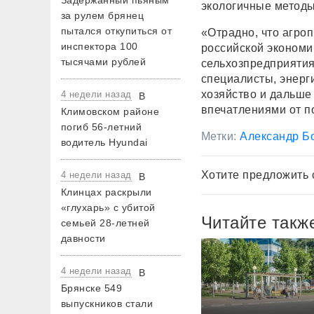
Задержанный пьяным
экологичные методы
за рулем брянец
пытался откупиться от
«Отрадно, что агр
инспектора 100
российской экономи
тысячами рублей
сельхозпредприяти
специалисты, энерги
хозяйство и дальше
4 недели назад
В
впечатлениями от п
Климовском районе
погиб 56-летний
Метки:
Александр Б
водитель Hyundai
Хотите предложить 
4 недели назад
В
Клинцах раскрыли
«глухарь» с убитой
Читайте такж
семьей 28-летней
давности
4 недели назад
В
Брянске 549
выпускников стали