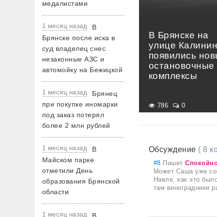
медалистами
1 месяц назад
В
В Брянске на
Брянске после иска в
улице Калини
суд владелец снес
появились но
незаконные АЗС и
остановочные
автомойку на Бежицкой
комплексы
1 месяц назад
Брянец
при покупке иномарки
786
0
под заказ потерял
более 2 млн рублей
1 месяц назад
В
Обсуждение
( 8 
Майском парке
#8
Пишет
Спокойно
отметили День
Может Саша уже соб
Навле, как это был
образования Брянской
там виноградники р
области
1 месяц назад
В