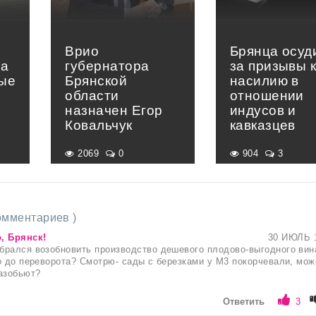
Врио
Брянца осуд
на
губернатора
за призывы 
вые
Брянской
насилию в
области
отношении
назначен Егор
индусов и
Ковальчук
кавказцев
2069
0
904
3
комментариев )
, Брянск!
30 ИЮЛЬ 
рался возобновить производство дешевого плодово-выгодного вин
о до переворота? Смотрю- сады с березками у М3 покорчевали, мож
азобьют?
Ответить
3