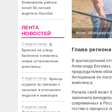
Климовском районе
погиб 56-летний
водитель Hyundai
ЛЕНТА
НОВОСТЕЙ
Фото: облправите
3 недели назад
В
Глава региона
Брянске на улице
Калинина появились
В краткосрочном от
новые остановочные
Александр Богомаз,
комплексы
председателем обл
Антошиным он посе
4 недели назад
Брянца
комплекса.
осудили за призывы к
насилию в отношении
Начала свой визит 
индусов и кавказцев
закончила винодельн
современных в Росси
4 недели назад
гостям о процессе п