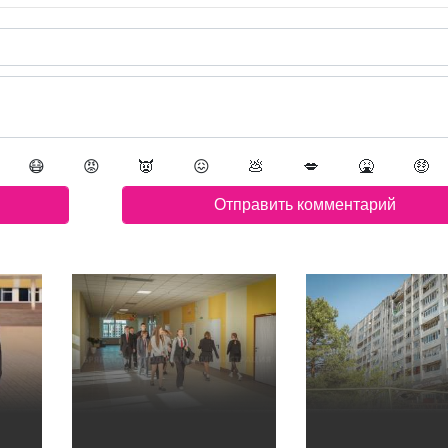
😷
😡
👿
😖
💩
💋
🤮
🤑