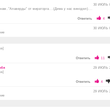
30 ИЮЛЬ 
нам.."Алаверды" от мираторга....(Дима у нас винодел)....
Ответить
4
30 ИЮЛЬ 
ние
ка]
Ответить
11
ебя
29 ИЮЛЬ 
ка]
Ответить
4
29 ИЮЛЬ 
ние