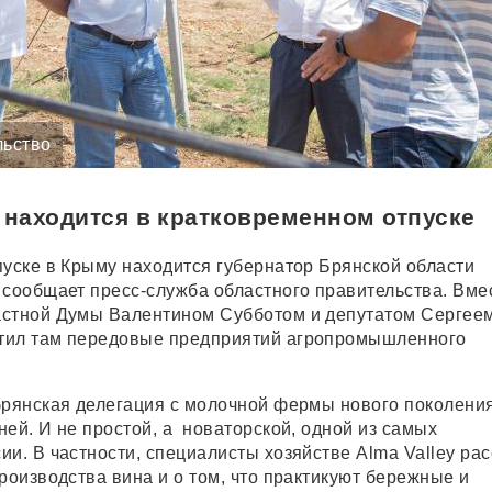
льство
 находится в кратковременном отпуске
пуске в Крыму находится губернатор Брянской области
 сообщает пресс-служба областного правительства. Вме
астной Думы Валентином Субботом и депутатом Сергее
тил там передовые предприятий агропромышленного
брянская делегация с молочной фермы нового поколения
ей. И не простой, а новаторской, одной из самых
и. В частности, специалисты хозяйстве Alma Valley ра
роизводства вина и о том, что практикуют бережные и