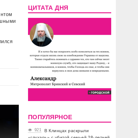
ЦИТАТА ДНЯ
ентом
ешными
лился
ПОПУЛЯРНОЕ
921
В Клинцах раскрыли
«глухарь» с убитой семьей 28-летней