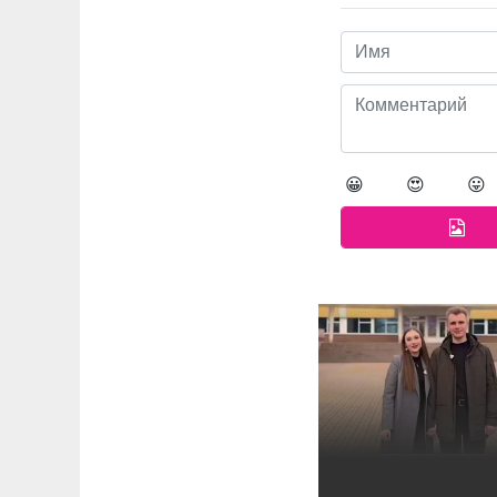
😀
😍
😛