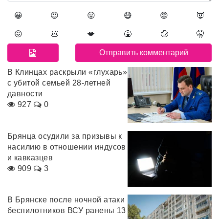
😀
😍
😛
😷
😡
👿
😖
💩
💋
🤮
🤑
🤫
В Клинцах раскрыли «глухарь»
с убитой семьей 28-летней
давности
927
0
Брянца осудили за призывы к
насилию в отношении индусов
и кавказцев
909
3
В Брянске после ночной атаки
беспилотников ВСУ ранены 13