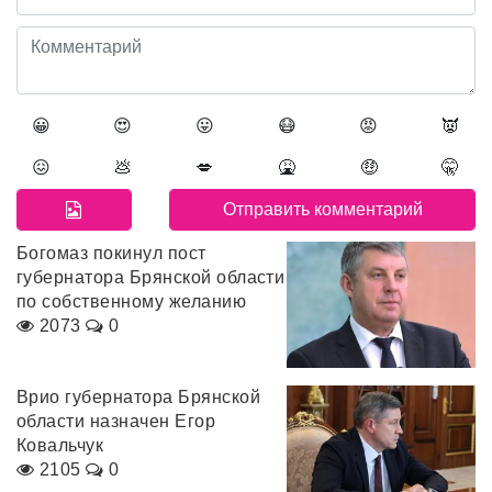
😀
😍
😛
😷
😡
👿
😖
💩
💋
🤮
🤑
🤫
Богомаз покинул пост
губернатора Брянской области
по собственному желанию
2073
0
Врио губернатора Брянской
области назначен Егор
Ковальчук
2105
0