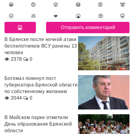
😀
😍
😛
😷
😡
👿
😖
💩
💋
🤮
🤑
🤫
В Брянске после ночной атаки
беспилотников ВСУ ранены 13
человек
2378
0
Богомаз покинул пост
губернатора Брянской области
по собственному желанию
2044
0
В Майском парке отметили
День образования Брянской
области