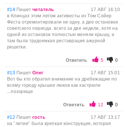
#14
Пишет
читатель
17 АВГ 16:10
в Клинцах этим летом активисты из Том Сойер
Феста отремонтировали не одну, а две остановки
советского периода. всего за две недели, хотя на
одной из остановок полностью меняли крышу, и
там была трудоемкая реставрация ажурной
решетки.
Ответить
5
0
#13
Пишет
Олег
17 АВГ 15:01
Вот бы кто обратил внимание на дребежащие по
всему городу крышки люков как кастрюли
...позорище
Ответить
12
0
#12
Пишет
гость
17 АВГ 13:17
на "литии" была крепкая конструкция, которая