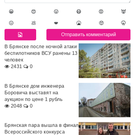
😀
😍
😛
😷
😡
👿
😖
💩
💋
🤮
🤑
🤫
В Брянске после ночной атаки
беспилотников ВСУ ранены 13
человек
2431
0
В Брянске дом инженера
Боровича выставят на
аукцион по цене 1 рубль
2048
0
Брянская пара вышла в финал
Всероссийского конкурса