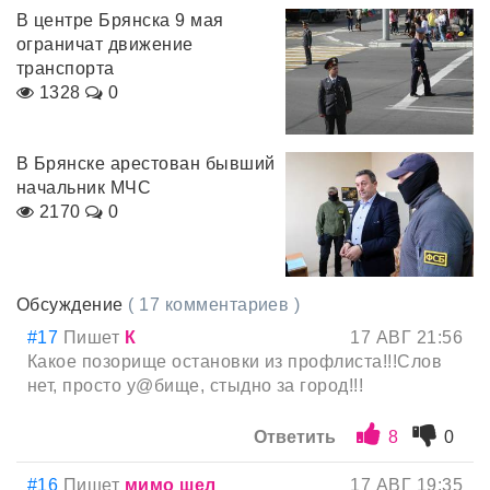
В центре Брянска 9 мая
ограничат движение
транспорта
1328
0
В Брянске арестован бывший
начальник МЧС
2170
0
Обсуждение
( 17 комментариев )
#17
Пишет
К
17 АВГ 21:56
Какое позорище остановки из профлиста!!!Слов
нет, просто у@бище, стыдно за город!!!
Ответить
8
0
#16
Пишет
мимо шел
17 АВГ 19:35