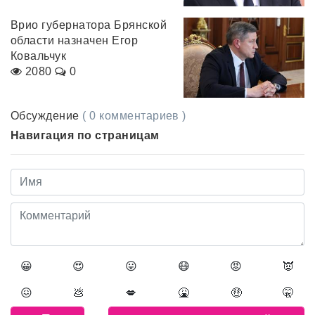
Врио губернатора Брянской
области назначен Егор
Ковальчук
2080
0
Обсуждение
( 0 комментариев )
Навигация по страницам
😀
😍
😛
😷
😡
👿
😖
💩
💋
🤮
🤑
🤫