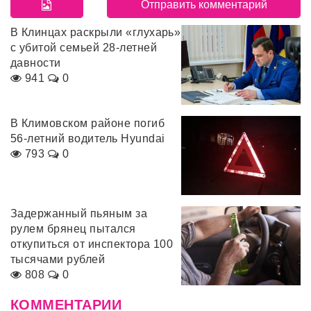
В Клинцах раскрыли «глухарь»
с убитой семьей 28-летней
давности
941
0
В Климовском районе погиб
56-летний водитель Hyundai
793
0
Задержанный пьяным за
рулем брянец пытался
откупиться от инспектора 100
тысячами рублей
808
0
КОММЕНТАРИИ