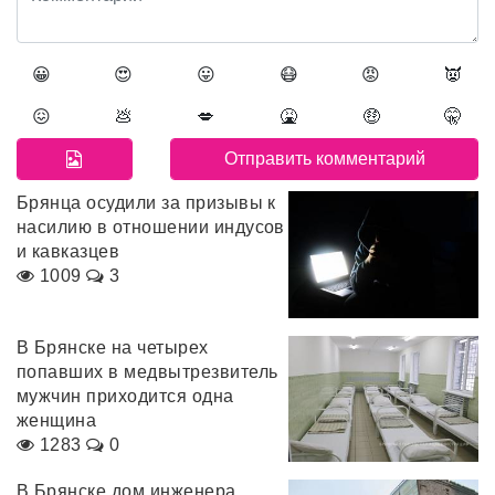
😀
😍
😛
😷
😡
👿
😖
💩
💋
🤮
🤑
🤫
Брянца осудили за призывы к
насилию в отношении индусов
и кавказцев
1009
3
В Брянске на четырех
попавших в медвытрезвитель
мужчин приходится одна
женщина
1283
0
В Брянске дом инженера