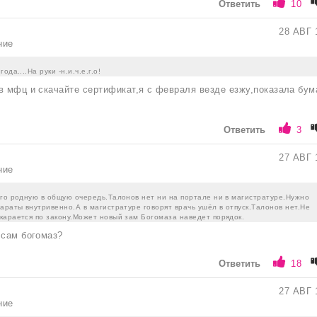
Ответить
10
28 АВГ 
ние
да....На руки -н.и.ч.е.г.о!
в мфц и скачайте сертификат,я с февраля везде езжу,показала бум
Ответить
3
27 АВГ 
ние
его родную в общую очередь.Талонов нет ни на портале ни в магистратуре.Нужно
араты внутривенно.А в магистратуре говорят врачь ушёл в отпуск.Талонов нет.Не
карается по закону.Может новый зам Богомаза наведет порядок.
 сам богомаз?
Ответить
18
27 АВГ 
ние