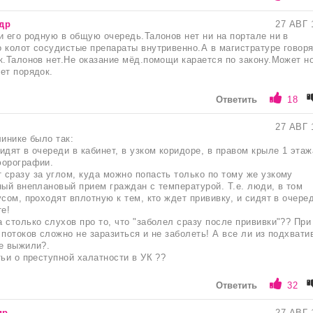
др
27 АВГ 
и его родную в общую очередь.Талонов нет ни на портале ни в
 колот сосудистые препараты внутривенно.А в магистратуре говор
к.Талонов нет.Не оказание мёд.помощи карается по закону.Может н
ет порядок.
Ответить
18
27 АВГ 
линике было так:
идят в очереди в кабинет, в узком коридоре, в правом крыле 1 этаж
юорографии.
сразу за углом, куда можно попасть только по тому же узкому
ный внеплановый прием граждан с температурой. Т.е. люди, в том
усом, проходят вплотную к тем, кто ждет прививку, и сидят в очере
е!
 столько слухов про то, что "заболел сразу после прививки"?? При
 потоков сложно не заразиться и не заболеть! А все ли из подхват
е выжили?.
тьи о преступной халатности в УК ??
Ответить
32
ир
27 АВГ 