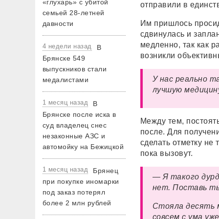
«глухарь» с убитой
отправили в единст
семьей 28-летней
Им пришлось просиде
давности
сдвинулась и запла
медленно, так как р
4 недели назад
В
возникли объективн
Брянске 549
выпускников стали
У нас реально т
медалистами
лучшую медицину
1 месяц назад
В
Брянске после иска в
Между тем, постоят
суд владелец снес
после. Для получени
незаконные АЗС и
сделать отметку не 
автомойку на Бежицкой
пока вызовут.
1 месяц назад
Брянец
— Я такого дурд
при покупке иномарки
нет. Поставь ты
под заказ потерял
более 2 млн рублей
Стояла десять м
совсем с ума уж