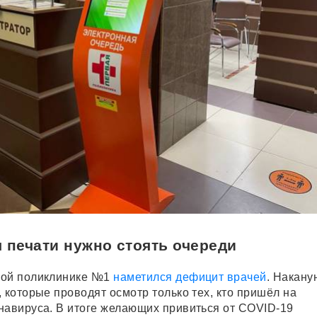
 печати нужно стоять очереди
кой поликлинике №1
наметился дефицит врачей
. Накану
 которые проводят осмотр только тех, кто пришёл на
навируса. В итоге желающих привиться от COVID-19