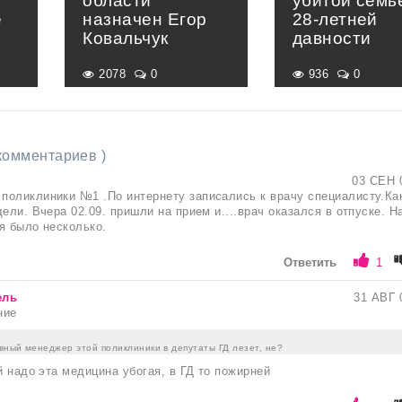
области
убитой семь
е
назначен Егор
28-летней
»
Ковальчук
давности
2078
0
936
0
 комментариев )
03 СЕН 
оликлиники №1 .По интернету записались к врачу специалисту.Ка
ели. Вчера 02.09. пришли на прием и....врач оказался в отпуске. Н
я было несколько.
Ответить
1
ель
31 АВГ 
ние
вный менеджер этой поликлиники в депутаты ГД лезет, не?
й надо эта медицина убогая, в ГД то пожирней