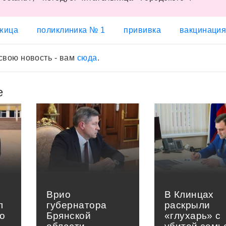
жица
поликлиника № 1
прививка
вакцинаци
свою новость - вам
сюда
.
е
Врио
В Клинцах
л
губернатора
раскрыли
о
Брянской
«глухарь» с