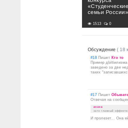
конкурса
«Студенчески
семьи России
1513
0
Обсуждение
( 18
#18
Пишет
Кто то
Пример дЫбилизма п
заведено за две нед
таких "записавшихс
#17
Пишет
Обыват
Отвечая на сообще
ахаха
зато главный эффекти
И пролезет... Она е