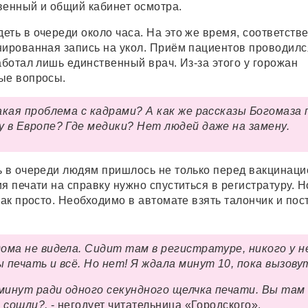
венный и общий кабинет осмотра.
ть в очереди около часа. На это же время, соответстве
нированная запись на укол. Приём пациентов проводилс
аботал лишь единственный врач. Из-за этого у горожан
ые вопросы.
акая проблема с кадрами? А как же рассказы Богомаза 
 в Европе? Где медики? Нет людей даже на замену.
ь в очереди людям пришлось не только перед вакцинацие
я печати на справку нужно спуститься в регистратуру. Н
так просто. Необходимо в автомате взять талончик и пос
ома не видела. Сидит там в регистратуре, никого у н
 печать и всё. Но нет! Я ждала минут 10, пока вызову
инут ради одного секундного щелчка печати. Вы там
е сошли?,
- негодует читательница «Городского».