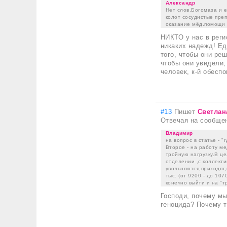
Александр
Нет слов.Богомаза и 
колот сосудистые преп
оказание мёд.помощи 
НИКТО у нас в регио
никаких надежд! Ед
того, чтобы они ре
чтобы они увидели
человек, к-й обесп
#13
Пишет
Светлан
Отвечая на сообще
Владимир
на вопрос в статье - 
Второе - на работу ме
тройную нагрузку.В це
отделении ,с коллекти
увольняются,приходят,
тыс. (от 9200 - до 10
конечно выйти и на "т
Господи, почему мы
геноцида? Почему т