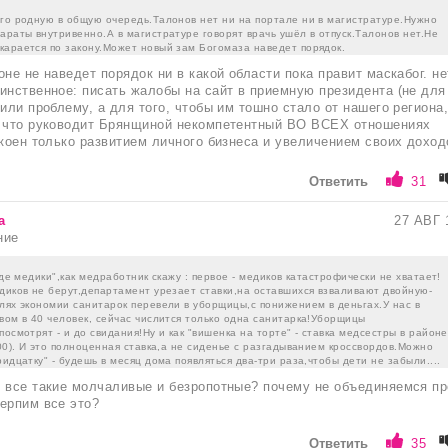
его родную в общую очередь.Талонов нет ни на портале ни в магистратуре.Нужно
араты внутривенно.А в магистратуре говорят врачь ушёл в отпуск.Талонов нет.Не
карается по закону.Может новый зам Богомаза наведет порядок.
не не наведет порядок ни в какой области пока правит маскабог. не
инственное: писать жалобы на сайт в приемную президента (не для
шили проблему, а для того, чтобы им тошно стало от нашего региона
, что руководит Брянщиной некомпетентный ВО ВСЕХ отношениях
окоен только развитием личного бизнеса и увеличением своих доход
Ответить
31
а
27 АВГ 
ние
"где медики",как медработник скажу : первое - медиков катастрофически не хватает!
диков не берут,департамент урезает ставки,на оставшихся взваливают двойную-
лях экономии санитарок перевели в уборщицы,с понижением в деньгах.У нас в
вом в 40 человек, сейчас числится только одна санитарка!Уборщицы
посмотрят - и до свидания!Ну и как "вишенка на торте" - ставка медсестры в районе
700). И это полноценная ставка,а не сиденье с разгадыванием кроссвордов.Можно
ридцатку" - будешь в месяц дома появляться два-три раза,чтобы дети не забыли....
 все такие молчаливые и безропотные? почему не объединяемся пр
ерпим все это?
Ответить
35