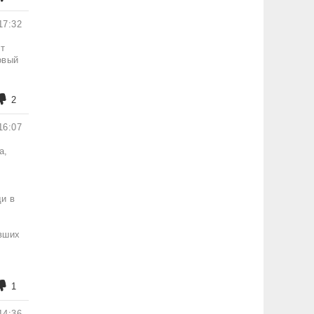
17:32
ят
овый
2
16:07
а,
ди в
ивших
1
14:36