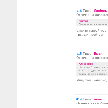
#16
Пишет
Любовь
Отвечая на сообще
Кисуля
Прививались в начале го
Зарегистрируйтесь 
никаких проблем.
#15
Пишет
Емеля
Отвечая на сообще
Александр
Нет слов.Богомаза и 
колот сосудистые преп
оказание мёд.помощи 
Минусует, наверно,
#14
Пишет
иван
Отвечая на сообще