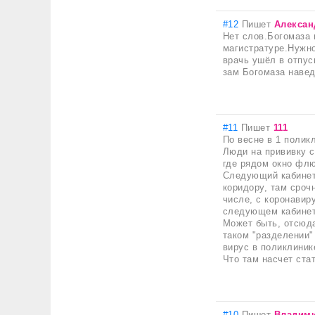
#12
Пишет
Алексан
Нет слов.Богомаза 
магистратуре.Нужно
врачь ушёл в отпус
зам Богомаза навед
#11
Пишет
111
По весне в 1 полик
Люди на прививку с
где рядом окно фл
Следующий кабинет 
коридору, там сроч
числе, с коронавир
следующем кабинет
Может быть, отсюда
таком "разделении"
вирус в поликлиник
Что там насчет ста
#10
Пишет
Владим