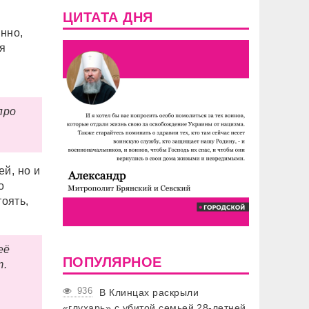
ЦИТАТА ДНЯ
нно,
я
про
й, но и
о
тоять,
её
ПОПУЛЯРНОЕ
т.
936
В Клинцах раскрыли
«глухарь» с убитой семьей 28-летней