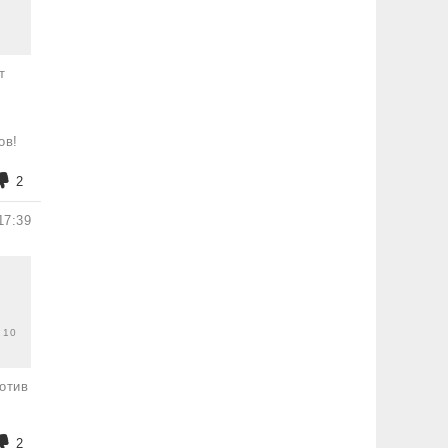
т
,
ов!
2
17:39
 10
отив
2