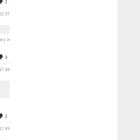
1
12:37
агу и
3
17:46
2
17:45