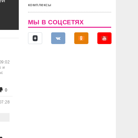
ей
комплексы
МЫ В СОЦСЕТЯХ
09:02
к и
ас
0
07:28