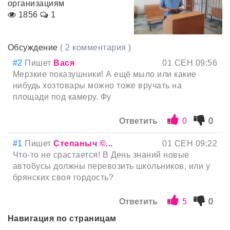
организациям
1856
1
Обсуждение
( 2 комментария )
#2
Пишет
Вася
01 СЕН 09:56
Мерзкие показушники! А ещё мыло или какие
нибудь хозтовары можно тоже вручать на
площади под камеру. Фу
Ответить
0
0
#1
Пишет
Степаныч ©...
01 СЕН 09:22
Что-то не срастается! В День знаний новые
автобусы должны перевозить школьников, или у
брянских своя гордость?
Ответить
5
0
Навигация по страницам