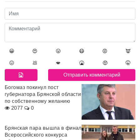
😀
😍
😛
😷
😡
👿
😖
💩
💋
🤮
🤑
🤫
Богомаз покинул пост
губернатора Брянской области
по собственному желанию
2077
0
Брянская пара вышла в финал
Всероссийского конкурса