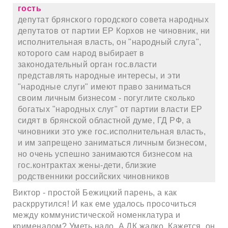
гость
депутат брянского городского совета народных
депутатов от партии ЕР Корхов не чиновник, ни
исполнительная власть, он "народный слуга",
которого сам народ выбирает в
законодательный орган гос.власти
представлять народные интересы, и эти
"народные слуги" имеют право заниматься
своим личным бизнесом - погуглите сколько
богатых "народных слуг" от партии власти ЕР
сидят в брянской областной думе, ГД РФ, а
чиновники это уже гос.исполнительная власть,
и им запрещено заниматься личным бизнесом,
но очень успешно занимаются бизнесом на
гос.контрактах жены-дети, близкие
родственники российских чиновников
Виктор - простой Бежицкий парень, а как
раскррутился! И как еме удалось просочиться
между коммунистической номенклатура и
крименалом? Уметь надо. А ДК жалко. Кажется, он