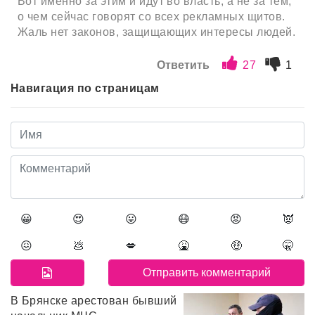
Вот именно за этим и идут во власть, а не за тем,
о чем сейчас говорят со всех рекламных щитов.
Жаль нет законов, защищающих интересы людей.
Ответить
27
1
Навигация по страницам
😀
😍
😛
😷
😡
👿
😖
💩
💋
🤮
🤑
🤫
В Брянске арестован бывший