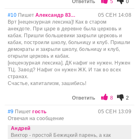
Ответить
5
0
#10
Пишет
Александр 83...
05 СЕН 14:08
Врт [нецензурная лексика]! Как в старом
анекдоте. При царе в деревне была церковь и
кабак. Пришли большевики закрыли церковь и
кабак, построили школу, больницу и клуб. Пришли
демократы и закрыли школу, больницу и клуб,
открыли церковь и кабак.
[нецензурная лексика]. ДК нафиг не нужен. Нужен
ТЦ. Завод? Нафиг он нужен ЖК. И так во всех
странах.
Счастье, капитализм, зашибись!
Ответить
8
2
#9
Пишет
гость
05 СЕН 13:09
Отвечая на сообщение
Андрей
Виктор - простой Бежицкий парень, а как