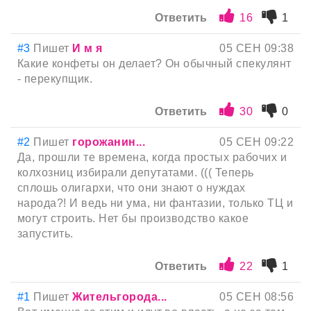
Ответить
16
1
#3
Пишет
И м я
05 СЕН 09:38
Какие конфеты он делает? Он обычный спекулянт
- перекупщик.
Ответить
30
0
#2
Пишет
горожанин...
05 СЕН 09:22
Да, прошли те времена, когда простых рабочих и
колхозниц избирали депутатами. ((( Теперь
сплошь олигархи, что они знают о нуждах
народа?! И ведь ни ума, ни фантазии, только ТЦ и
могут строить. Нет бы производство какое
запустить.
Ответить
22
1
#1
Пишет
Жительгорода...
05 СЕН 08:56