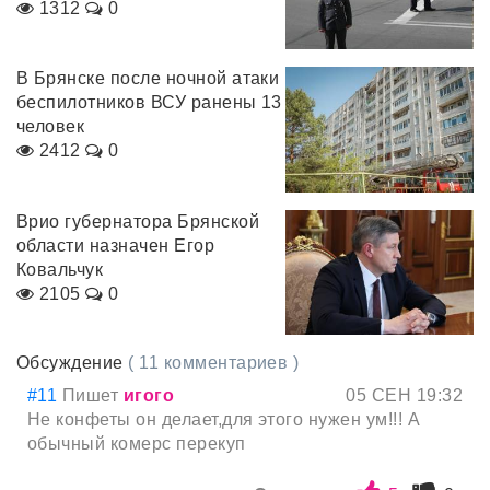
1312
0
В Брянске после ночной атаки
беспилотников ВСУ ранены 13
человек
2412
0
Врио губернатора Брянской
области назначен Егор
Ковальчук
2105
0
Обсуждение
( 11 комментариев )
#11
Пишет
игого
05 СЕН 19:32
Не конфеты он делает,для этого нужен ум!!! А
обычный комерс перекуп