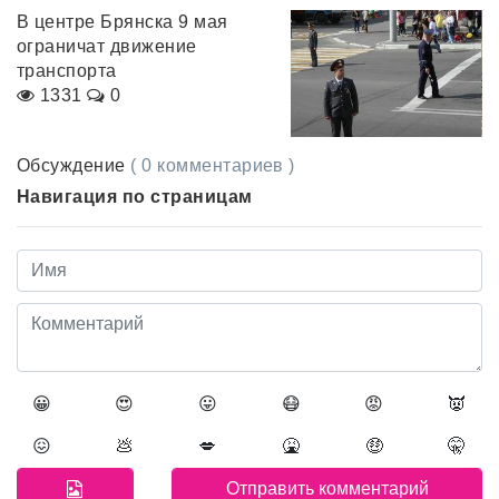
В центре Брянска 9 мая
ограничат движение
транспорта
1331
0
Обсуждение
( 0 комментариев )
Навигация по страницам
😀
😍
😛
😷
😡
👿
😖
💩
💋
🤮
🤑
🤫