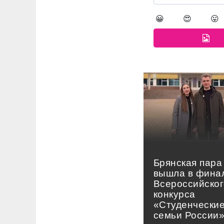
😀
😍
😛
Брянская пара
вышла в фина
Всероссийског
конкурса
«Студенчески
семьи России