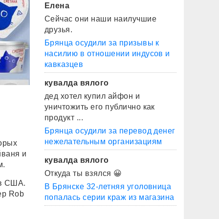
Елена
Сейчас они наши наилучшие
друзья.
Брянца осудили за призывы к
насилию в отношении индусов и
кавказцев
кувалда вялого
дед хотел купил айфон и
уничтожить его публично как
продукт ...
Брянца осудили за перевод денег
нежелательным организациям
торых
йваня и
кувалда вялого
м.
Откуда ты взялся 😀
 в США.
В Брянске 32-летняя уголовница
ер Rob
попалась серии краж из магазина