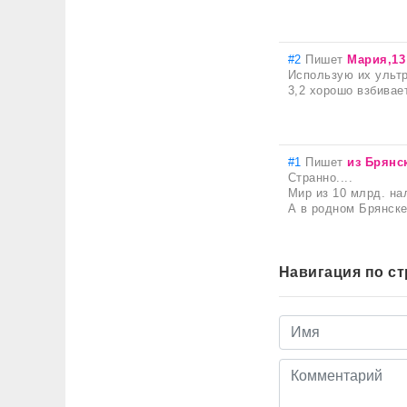
#2
Пишет
Мария,13
Использую их ультр
3,2 хорошо взбивае
#1
Пишет
из Брянс
Странно....
Мир из 10 млрд. на
А в родном Брянске,
Навигация по с