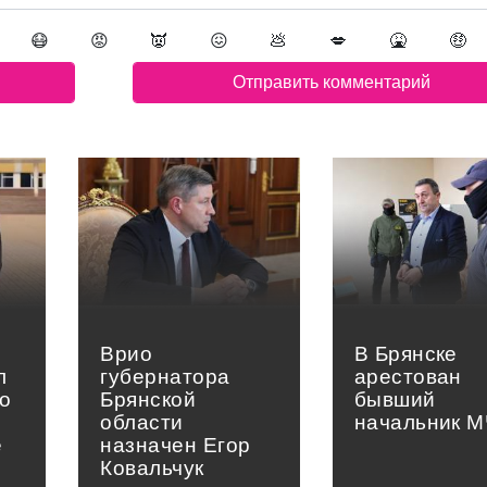
😷
😡
👿
😖
💩
💋
🤮
🤑
Врио
В Брянске
л
губернатора
арестован
о
Брянской
бывший
области
начальник 
е
назначен Егор
»
Ковальчук