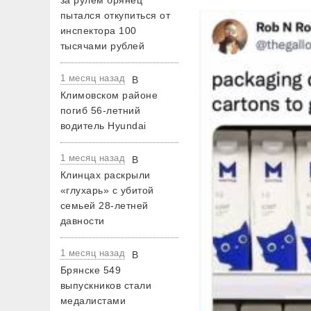
за рулем брянец
пытался откупиться от
инспектора 100
тысячами рублей
1 месяц назад
В
Климовском районе
погиб 56-летний
водитель Hyundai
1 месяц назад
В
Клинцах раскрыли
«глухарь» с убитой
семьей 28-летней
давности
1 месяц назад
В
Брянске 549
выпускников стали
медалистами