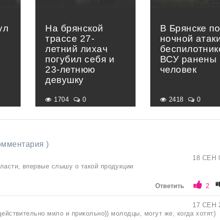
ул
На брянской
В Брянске п
трассе 27-
ночной атак
летний лихач
беспилотник
погубил себя и
ВСУ ранены 
23-летнюю
человек
девушку
1704
0
2418
0
комментария )
18 СЕН 
ласти, впервые слышу о такой продукции
Ответить
2
17 СЕН 
 действительно мило и прикольно)) молодцы, могут же, когда хотят)