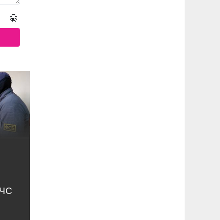
🤫
МЧС