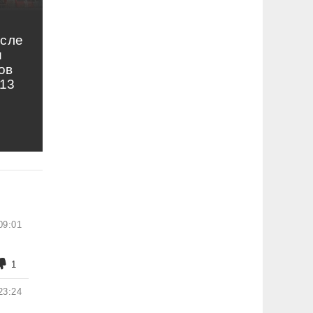
осле
и
ов
13
09:01
1
23:24