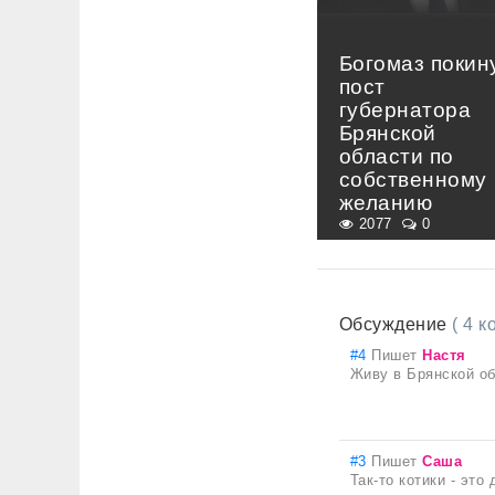
Богомаз покин
пост
губернатора
Брянской
области по
собственному
желанию
2077
0
Обсуждение
( 4 
#4
Пишет
Настя
Живу в Брянской об
#3
Пишет
Саша
Так-то котики - это