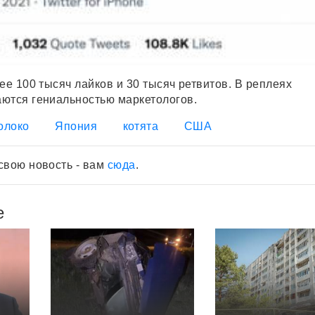
ее 100 тысяч лайков и 30 тысяч ретвитов. В реплеях
ются гениальностью маркетологов.
олоко
Япония
котята
США
свою новость - вам
сюда
.
е