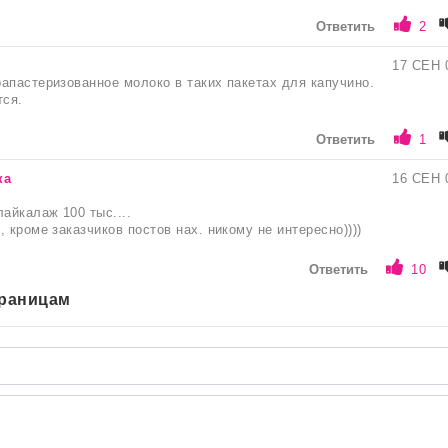
Ответить
2
17 СЕН 
апастеризованное молоко в таких пакетах для капучино.
тся.
Ответить
1
ка
16 СЕН 
лайкалаж 100 тыс....
 кроме заказчиков постов нах. никому не интересно))))
Ответить
10
траницам