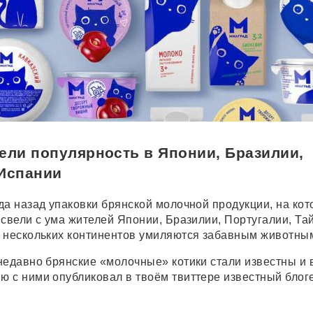
ели популярность в Японии, Бразилии,
 Испании
да назад упаковки брянской молочной продукции, на ко
 свели с ума жителей Японии, Бразилии, Португалии, Та
 нескольких континентов умиляются забавным животны
недавно брянские «молочные» котики стали известны и
 с ними опубликовал в твоём твиттере известный блог