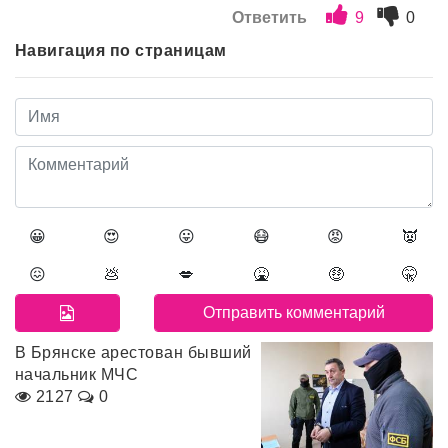
Ответить
9
0
Навигация по страницам
😀
😍
😛
😷
😡
👿
😖
💩
💋
🤮
🤑
🤫
В Брянске арестован бывший
начальник МЧС
2127
0