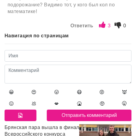
подорожание? Видимо тот, у кого был кол по
математике!
Ответить
3
0
Навигация по страницам
😀
😍
😛
😷
😡
👿
😖
💩
💋
🤮
🤑
🤫
Брянская пара вышла в финал
Всероссийского конкурса