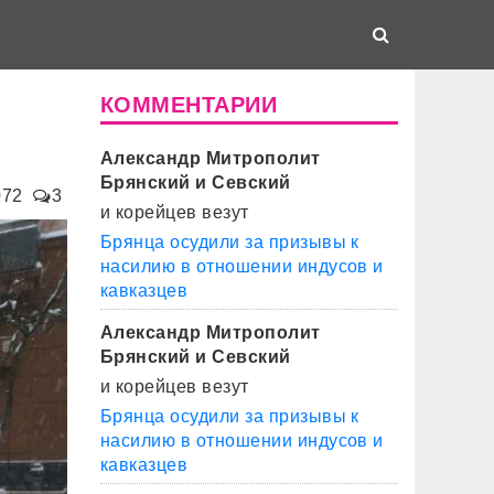
КОММЕНТАРИИ
Александр Митрополит
Брянский и Севский
072
3
и корейцев везут
Брянца осудили за призывы к
насилию в отношении индусов и
кавказцев
Александр Митрополит
Брянский и Севский
и корейцев везут
Брянца осудили за призывы к
насилию в отношении индусов и
кавказцев