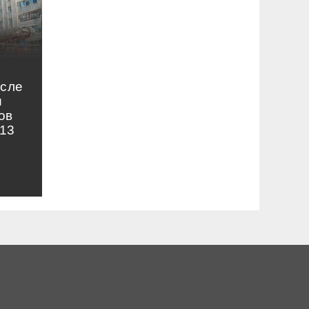
осле
и
ов
13