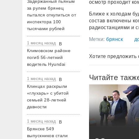
Задержанный пьяным
осмотр проходит ко
за рулем брянец
Ближе к холодам буд
пытался откупиться от
состав включены к
инспектора 100
радиостанциями и 
тысячами рублей
Метки:
брянск
д
1 месяц назад
В
Климовском районе
Хотите предложить 
погиб 56-летний
водитель Hyundai
Читайте такж
1 месяц назад
В
Клинцах раскрыли
«глухарь» с убитой
семьей 28-летней
давности
1 месяц назад
В
Брянске 549
выпускников стали