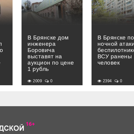
В Брянске дом
В Брянске п
л
инженера
ночной атак
о
Боровича
беспилотник
выставят на
ВСУ ранены 
е
аукцион по цене
человек
»
1 рубль
2009
0
2394
0