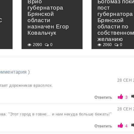
Врио
Богомаз пок
губернатора
пост
Брянской
губернатора
С
области
Брянской
назначен Егор
области по
Ковальчук
собственно
желанию
2090
0
2060
0
комментария )
28 СЕН 
тает дорожников врасплох.
Ответить
3
28 СЕН 
ва: "Этот город в говне... и нам некуда больше бежать!"
Ответить
4