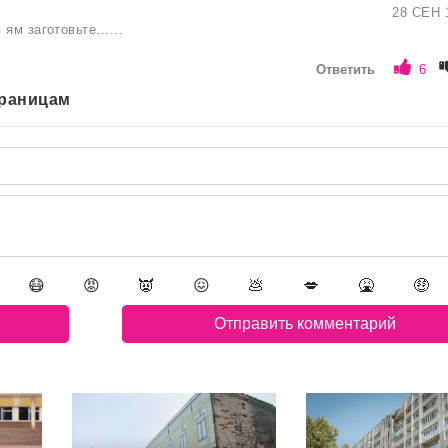
28 СЕН 
ям заготовьте......
Ответить
6
траницам
😷
😡
👿
😖
💩
💋
🤮
🤑