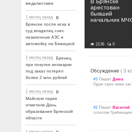
В Брянске
медалистами
арестован
бывший
1 месяц назад
В
начальник МЧ
Брянске после иска в
суд владелец снес
незаконные АЗС и
автомойку на Бежицкой
2136
0
1 месяц назад
Брянец
при покупке иномарки
Обсуждение
( 3 
под заказ потерял
более 2 млн рублей
#3
Пишет
Дима
Один хрен зима зас
1 месяц назад
В
Майском парке
отметили День
#2
Пишет
Василий
образования Брянской
голосом Гребенщико
области
1 месяц назад