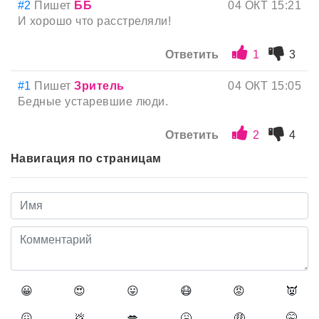
#2
Пишет
ББ
04 ОКТ 15:21
И хорошо что расстреляли!
Ответить
1
3
#1
Пишет
Зритель
04 ОКТ 15:05
Бедные устаревшие люди.
Ответить
2
4
Навигация по страницам
😀
😍
😛
😷
😡
👿
😖
💩
💋
🤮
🤑
🤫