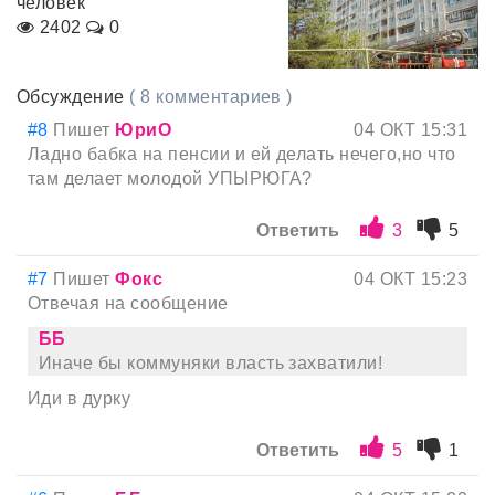
человек
2402
0
Обсуждение
( 8 комментариев )
#8
Пишет
ЮриО
04 ОКТ 15:31
Ладно бабка на пенсии и ей делать нечего,но что
там делает молодой УПЫРЮГА?
Ответить
3
5
#7
Пишет
Фокс
04 ОКТ 15:23
Отвечая на сообщение
ББ
Иначе бы коммуняки власть захватили!
Иди в дурку
Ответить
5
1