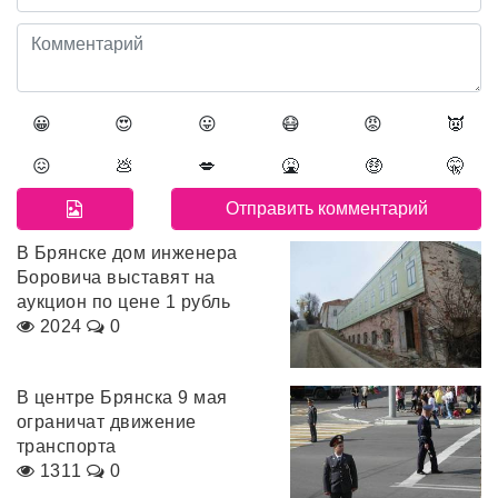
😀
😍
😛
😷
😡
👿
😖
💩
💋
🤮
🤑
🤫
В Брянске дом инженера
Боровича выставят на
аукцион по цене 1 рубль
2024
0
В центре Брянска 9 мая
ограничат движение
транспорта
1311
0