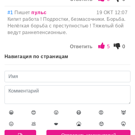
#1
Пишет
пульс
19 ОКТ 12:07
Кипит работа ! Подростки, безмасочники. Борьба.
Нелёгкая борьба с преступностью ! Тяжелый бой
ведут раннепенсионные.
Ответить
5
0
Навигация по страницам
😀
😍
😛
😷
😡
👿
😖
💩
💋
🤮
🤑
🤫