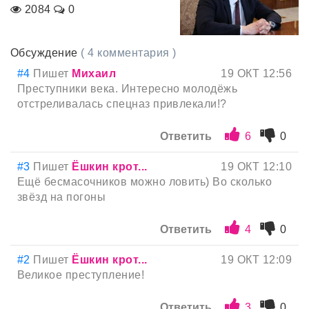
2084
0
Обсуждение
( 4 комментария )
#4
Пишет
Михаил
19 ОКТ 12:56
Преступники века. Интересно молодёжь
отстреливалась спецназ привлекали!?
Ответить
6
0
#3
Пишет
Ёшкин крот...
19 ОКТ 12:10
Ещё бесмасочников можно ловить) Во сколько
звёзд на погоны
Ответить
4
0
#2
Пишет
Ёшкин крот...
19 ОКТ 12:09
Великое преступление!
Ответить
3
0