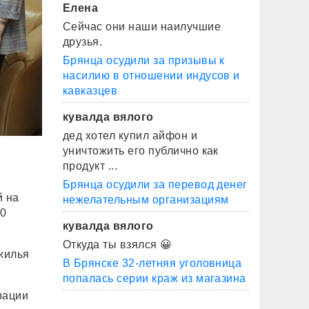
Елена
Сейчас они наши наилучшие
друзья.
Брянца осудили за призывы к
насилию в отношении индусов и
кавказцев
кувалда вялого
дед хотел купил айфон и
уничтожить его публично как
продукт ...
Брянца осудили за перевод денег
й на
нежелательным организациям
30
кувалда вялого
Откуда ты взялся 😀
жилья
В Брянске 32-летняя уголовница
попалась серии краж из магазина
рации