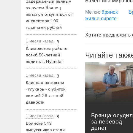
Валентина Миронов
Задержанный пьяным
за рулем брянец
Метки:
брянск
Б
пытался откупиться от
жилье сироте
инспектора 100
тысячами рублей
Хотите предложить 
1 месяц назад
В
Климовском районе
Читайте такж
погиб 56-летний
водитель Hyundai
1 месяц назад
В
Клинцах раскрыли
«глухарь» с убитой
семьей 28-летней
давности
Брянца осудил
1 месяц назад
В
за перевод
Брянске 549
денег
выпускников стали