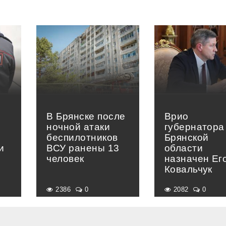
В Брянске после
Врио
ночной атаки
губернатора
беспилотников
Брянской
и
ВСУ ранены 13
области
человек
назначен Ег
Ковальчук
2386
0
2082
0