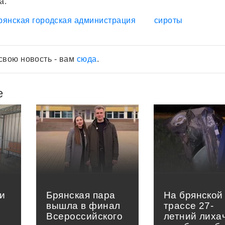
а.
рянская городская администрация
сироты
свою новость - вам
сюда
.
е
и
Брянская пара
На брянской
вышла в финал
трассе 27-
Всероссийского
летний лиха