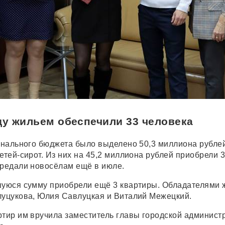
ду жильем обеспечили 33 человека
ионального бюджета было выделено 50,3 миллиона рубле
етей-сирот. Из них на 45,2 миллиона рублей приобрели 
ередали новосёлам ещё в июле.
шуюся сумму приобрели ещё 3 квартиры. Обладателями 
луцукова, Юлия Савлуцкая и Виталий Межецкий.
ртир им вручила заместитель главы городской админист