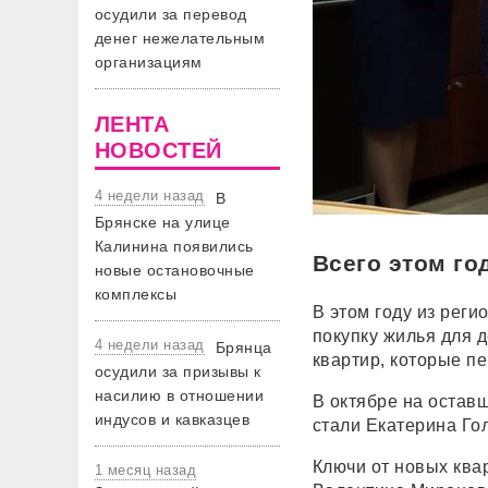
осудили за перевод
денег нежелательным
организациям
ЛЕНТА
НОВОСТЕЙ
4 недели назад
В
Брянске на улице
Калинина появились
Всего этом го
новые остановочные
комплексы
В этом году из рег
покупку жилья для д
4 недели назад
Брянца
квартир, которые п
осудили за призывы к
насилию в отношении
В октябре на остав
индусов и кавказцев
стали Екатерина Го
Ключи от новых ква
1 месяц назад