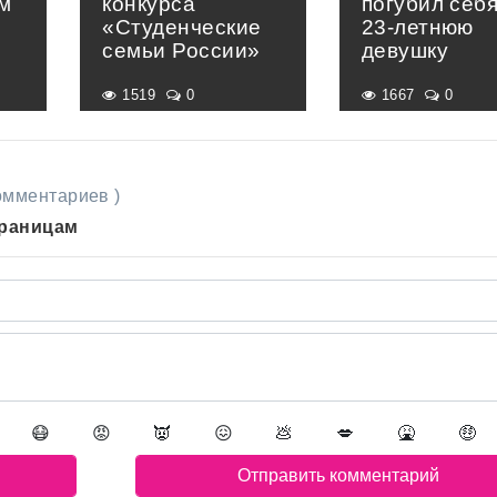
м
конкурса
погубил себя
«Студенческие
23-летнюю
семьи России»
девушку
1519
0
1667
0
комментариев )
траницам
😷
😡
👿
😖
💩
💋
🤮
🤑