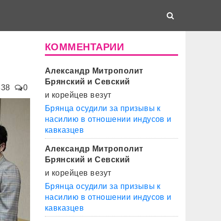
КОММЕНТАРИИ
Александр Митрополит
Брянский и Севский
838
0
и корейцев везут
Брянца осудили за призывы к
насилию в отношении индусов и
кавказцев
Александр Митрополит
Брянский и Севский
и корейцев везут
Брянца осудили за призывы к
насилию в отношении индусов и
кавказцев