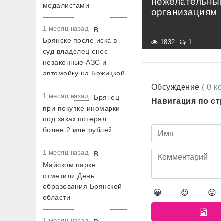
нежелательны
медалистами
организациям
1 месяц назад
В
Брянске после иска в
1832
1
суд владелец снес
незаконные АЗС и
автомойку на Бежицкой
Обсуждение
( 0 
1 месяц назад
Брянец
Навигация по с
при покупке иномарки
под заказ потерял
более 2 млн рублей
1 месяц назад
В
Майском парке
отметили День
образования Брянской
😀
😍
😛
области
1 месяц назад