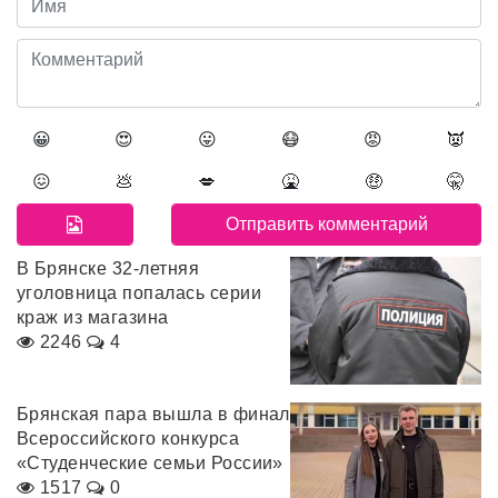
😀
😍
😛
😷
😡
👿
😖
💩
💋
🤮
🤑
🤫
В Брянске 32-летняя
уголовница попалась серии
краж из магазина
2246
4
Брянская пара вышла в финал
Всероссийского конкурса
«Студенческие семьи России»
1517
0