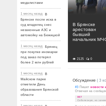
медалистами
1 месяц назад
В
Брянске после иска в
В Брянске
суд владелец снес
арестован
незаконные АЗС и
бывший
автомойку на Бежицкой
начальник МЧ
1 месяц назад
Брянец
при покупке иномарки
под заказ потерял
2125
0
более 2 млн рублей
1 месяц назад
В
Майском парке
Обсуждение
( 3 
отметили День
#3
Пишет
новости 
образования Брянской
Отвечая на сообще
области
007
Соболезную, но зачем 
1 месяц назад