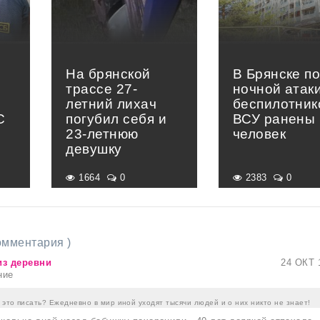
На брянской
В Брянске п
трассе 27-
ночной атак
летний лихач
беспилотник
С
погубил себя и
ВСУ ранены 
23-летнюю
человек
девушку
1664
0
2383
0
комментария )
из деревни
24 ОКТ 
ние
это писать? Ежедневно в мир иной уходят тысячи людей и о них никто не знает!