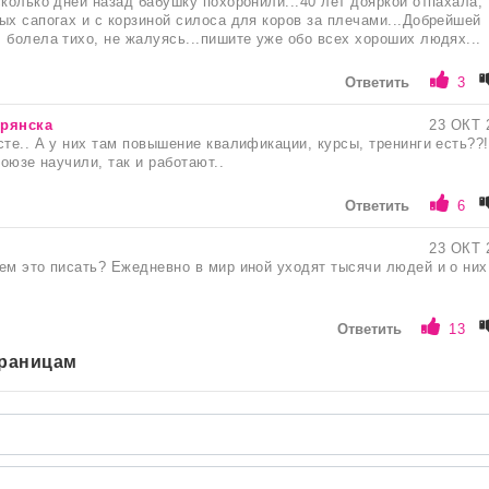
сколько дней назад бабушку похоронили...40 лет дояркой отпахала,
ых сапогах и с корзиной силоса для коров за плечами...Добрейшей
 болела тихо, не жалуясь...пишите уже обо всех хороших людях...
Ответить
3
рянска
23 ОКТ 
сте.. А у них там повышение квалификации, курсы, тренинги есть??
союзе научили, так и работают..
Ответить
6
23 ОКТ 
ем это писать? Ежедневно в мир иной уходят тысячи людей и о них
Ответить
13
траницам