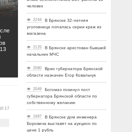
человек
2244
В Брянске 32-летняя
уголовница попалась серии краж из
осле
магазина
и
ов
2125
В Брянске арестован бывший
13
начальник МЧС
2080
Врио губернатора Брянской
области назначен Егор Ковальчук
2049
Богомаз покинул пост
губернатора Брянской области по
собственному желанию
10:17
1997
В Брянске дом инженера
Боровича выставят на аукцион по
цене 1 рубль