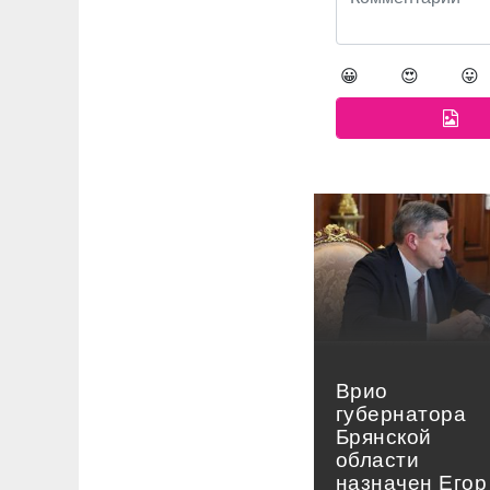
😀
😍
😛
Врио
губернатора
Брянской
области
назначен Егор