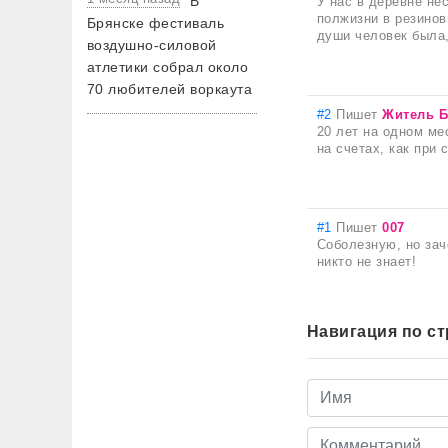
В
У нас в деревне не
полжизни в резинов
Брянске фестиваль
души человек была,
воздушно-силовой
атлетики собрал около
70 любителей воркаута
#2
Пишет
Житель Б
20 лет на одном ме
на счетах, как при 
#1
Пишет
007
Соболезную, но зач
никто не знает!
Навигация по с