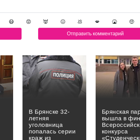
😷
😡
👿
😖
💩
💋
🤮
🤑
В Брянске 32-
Брянская па
летняя
вышла в фи
уголовница
Всероссийск
попалась серии
конкурса
краж из
«Студенческ