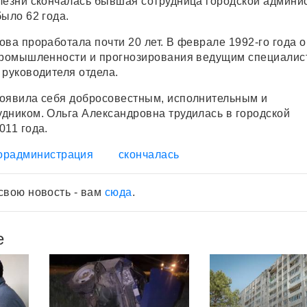
лезни скончалась бывшая сотрудница городской админи
ыло 62 года.
ва проработала почти 20 лет. В феврале 1992-го года о
промышленности и прогнозирования ведущим специалис
 руководителя отдела.
оявила себя добросовестным, исполнительным и
дником. Ольга Александровна трудилась в городской
011 года.
орадминистрация
скончалась
свою новость - вам
сюда
.
е