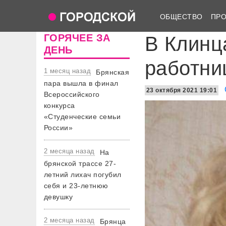
ОБЩЕСТВО
ПР
ГОРЯЧЕЕ ЗА
В Клинц
ДЕНЬ
работни
1 месяц назад
Брянская
пара вышла в финал
23 октября 2021 19:01
Всероссийского
конкурса
«Студенческие семьи
России»
2 месяца назад
На
брянской трассе 27-
летний лихач погубил
себя и 23-летнюю
девушку
2 месяца назад
Брянца