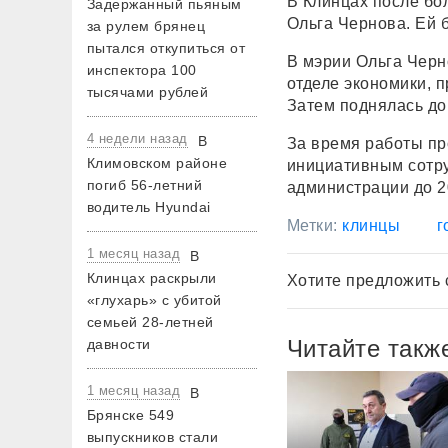
В Клинцах после бо
Задержанный пьяным
Ольга Чернова. Ей б
за рулем брянец
пытался откупиться от
В мэрии Ольга Черно
инспектора 100
отделе экономики, 
тысячами рублей
Затем поднялась до
4 недели назад
В
За время работы пр
Климовском районе
инициативным сотру
погиб 56-летний
администрации до 2
водитель Hyundai
Метки:
клинцы
г
1 месяц назад
В
Клинцах раскрыли
Хотите предложить 
«глухарь» с убитой
семьей 28-летней
Читайте такж
давности
1 месяц назад
В
Брянске 549
выпускников стали