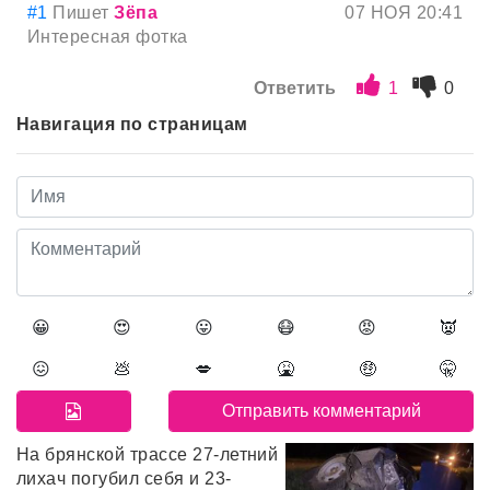
#1
Пишет
Зёпа
07 НОЯ 20:41
Интересная фотка
Ответить
1
0
Навигация по страницам
😀
😍
😛
😷
😡
👿
😖
💩
💋
🤮
🤑
🤫
На брянской трассе 27-летний
лихач погубил себя и 23-