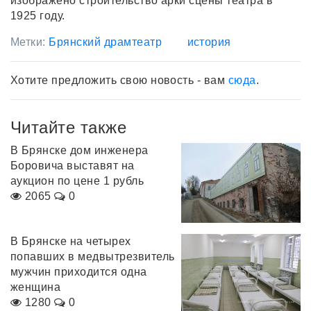
изображено строительство арки сцены театра в
1925 году.
Метки:
Брянский драмтеатр
история
Хотите предложить свою новость - вам
сюда
.
Читайте также
В Брянске дом инженера
Боровича выставят на
аукцион по цене 1 рубль
2065
0
В Брянске на четырех
попавших в медвытрезвитель
мужчин приходится одна
женщина
1280
0