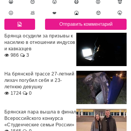
😀
😍
😛
😷
😡
👿
😖
💩
💋
🤮
🤑
🤫
Брянца осудили за призывы к
насилию в отношении индусов
и кавказцев
986
3
На брянской трассе 27-летний
лихач погубил себя и 23-
летнюю девушку
1724
0
Брянская пара вышла в финал
Всероссийского конкурса
«Студенческие семьи России»