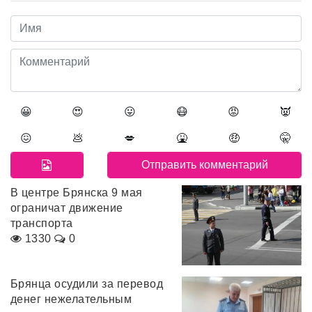
😀
😍
😛
😷
😡
👿
😖
💩
💋
🤮
🤑
🤫
В центре Брянска 9 мая
ограничат движение
транспорта
1330
0
Брянца осудили за перевод
денег нежелательным