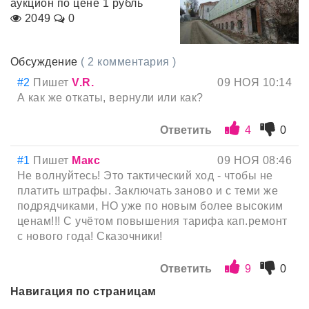
аукцион по цене 1 рубль
2049
0
Обсуждение
( 2 комментария )
#2
Пишет
V.R.
09 НОЯ 10:14
А как же откаты, вернули или как?
Ответить
4
0
#1
Пишет
Макс
09 НОЯ 08:46
Не волнуйтесь! Это тактический ход - чтобы не
платить штрафы. Заключать заново и с теми же
подрядчиками, НО уже по новым более высоким
ценам!!! С учётом повышения тарифа кап.ремонт
с нового года! Сказочники!
Ответить
9
0
Навигация по страницам