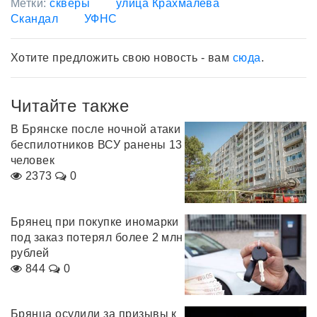
Метки:
скверы
улица Крахмалева
Скандал
УФНС
Хотите предложить свою новость - вам
сюда
.
Читайте также
В Брянске после ночной атаки
беспилотников ВСУ ранены 13
человек
2373
0
Брянец при покупке иномарки
под заказ потерял более 2 млн
рублей
844
0
Брянца осудили за призывы к