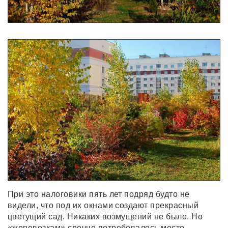
При это налоговики пять лет подряд будто не
видели, что под их окнами создают прекрасный
цветущий сад. Никаких возмущений не было. Но
«жоповозкам» срочно потребовалось место.