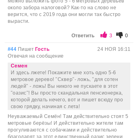
Можно выложить фото 5 - 6 метровых деревьев
около забора налоговой? Как-то на слово не
верится, что с 2019 года они могли так быстро
вырасти.
Ответить
3
0
#44
Пишет
Гость
24 НОЯ 16:11
Отвечая на сообщение
Семен
И здесь лжете! Покажите мне хоть одно 5-6
метровое дерево! "Сквер"- ложь, "для сотен
людей" - ложь! Вы никого не пускаете в этот
"оазис"! Вы просто скандальная пенсионерка,
которой делать нечего, вот и пишет всюду про
свою грядку, начиная с лета!
Неуважаемый Семён! Там действительно стоят 5
метровые берёзы! И действительно жители там
прогуливаются с собачками и действительно
благодарят за этот единственный оазис зелени