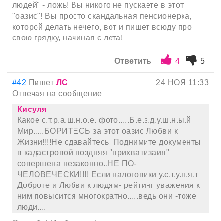
людей" - ложь! Вы никого не пускаете в этот
"оазис"! Вы просто скандальная пенсионерка,
которой делать нечего, вот и пишет всюду про
свою грядку, начиная с лета!
Ответить
4
5
#42
Пишет
ЛС
24 НОЯ 11:33
Отвечая на сообщение
Кисуля
Какое с.т.р.а.ш.н.о.е. фото.....Б.е.з.д.у.ш.н.ы.й
Мир.....БОРИТЕСЬ за этот оазис Любви к
Жизни!!!!Не сдавайтесь! Поднимите документы
в кадастровой,поздняя "прихватизаия"
совершена незаконно..НЕ ПО-
ЧЕЛОВЕЧЕСКИ!!!! Если налоговики у.с.т.у.п.я.т
Доброте и Любви к людям- рейтинг уважения к
ним повысится многократно.....ведь они -тоже
люди....