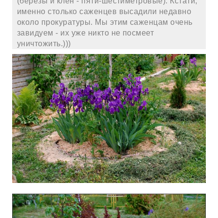
(березы и клен - пяти-шестиметровые). Кстати,
именно столько саженцев высадили недавно
около прокуратуры. Мы этим саженцам очень
завидуем - их уже никто не посмеет
уничтожить.)))