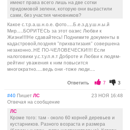
имеют права всего лишь на две сотки
придомовой зелени, которую они вырастили
сами, без участия чиновников?
Какое с.т.р.а.ш.н.о.е. фото.....Б.е.з.д.у.ш.н.ы.й
Мир.....БОРИТЕСЬ за этот оазис Любви к
Жизни!!!!Не сдавайтесь! Поднимите документы в
кадастровой,поздняя "прихватизаия" совершена
незаконно..НЕ ПО-ЧЕЛОВЕЧЕСКИ!!!! Если
налоговики у.с.т.у.п.я.т Доброте и Любви к людям-
рейтинг уважения к ним повысится
многократно.....ведь они -тоже люди....
Ответить
7
3
#40
Пишет
ЛС
23 НОЯ 16:48
Отвечая на сообщение
ЛС
Кроме того: там - около 60 корней деревьев и
кустарников. Разного возраста и размера