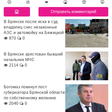
😖
💩
💋
🤮
🤑
🤫
В Брянске после иска в суд
владелец снес незаконные
АЗС и автомойку на Бежицкой
870
0
В Брянске арестован бывший
начальник МЧС
2114
0
Богомаз покинул пост
губернатора Брянской области
по собственному желанию
2040
0