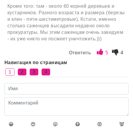
Кроме того: там - около 60 корней деревьев и
кустарников. Разного возраста и размера (березы
и клен - пяти-шестиметровые). Кстати, именно
столько саженцев высадили недавно около
прокуратуры. Мы этим саженцам очень завидуем
- их уже никто не посмеет уничтожить.)))
Ответить
5
4
Навигация по страницам
1
2
3
4
😀
😍
😛
😷
😡
👿