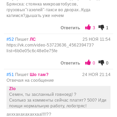
Брянска: стоянка микроавтобусов,
грузовых"газелей"-такси во дворах..Куда
катимся?дышать уже нечем
Ответить
3
1
#52
Пишет
ЛС
25 НОЯ 11:54
https://vk.com/video-53723636_456239473?
list=6b0e05c6c48e0e75fe
Ответить
0
0
#51
Пишет
Шо там?
24 НОЯ 21:14
Отвечая на сообщение
Zlo
Семен, ты засланный говноед! ?
Сколько за комменты сейчас платят? 500? Иди
поищи нормальную работу, лоботряс!
ахххахахахаххаа!!!!??