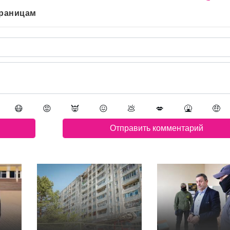
траницам
😷
😡
👿
😖
💩
💋
🤮
🤑