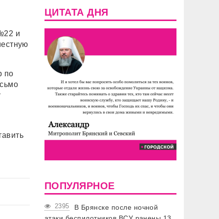
ЦИТАТА ДНЯ
№22 и
местную
р по
исьмо
у
тавить
ПОПУЛЯРНОЕ
2395
В Брянске после ночной
атаки беспилотников ВСУ ранены 13