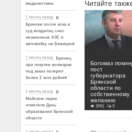
Читайте такж
медалистами
1 месяц назад
В
Брянске после иска в
суд владелец снес
незаконные АЗС и
автомойку на Бежицкой
1 месяц назад
Брянец
Богомаз покин
при покупке иномарки
пост
под заказ потерял
губернатора
более 2 млн рублей
Брянской
области по
1 месяц назад
В
собственному
Майском парке
желанию
отметили День
2061
0
образования Брянской
области
1 месяц назад