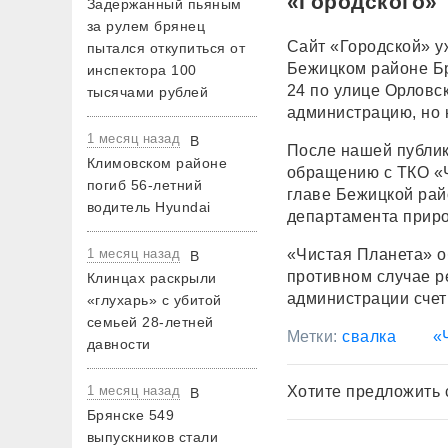
«Городского»
Задержанный пьяным
за рулем брянец
Сайт «Городской» у
пытался откупиться от
Бежицком районе Бр
инспектора 100
24 по улице Орловс
тысячами рублей
администрацию, но 
1 месяц назад
В
После нашей публик
Климовском районе
обращению с ТКО «Ч
погиб 56-летний
главе Бежицкой рай
водитель Hyundai
департамента прир
«Чистая Планета» об
1 месяц назад
В
противном случае р
Клинцах раскрыли
администрации счет
«глухарь» с убитой
семьей 28-летней
Метки:
свалка
«
давности
Хотите предложить 
1 месяц назад
В
Брянске 549
выпускников стали