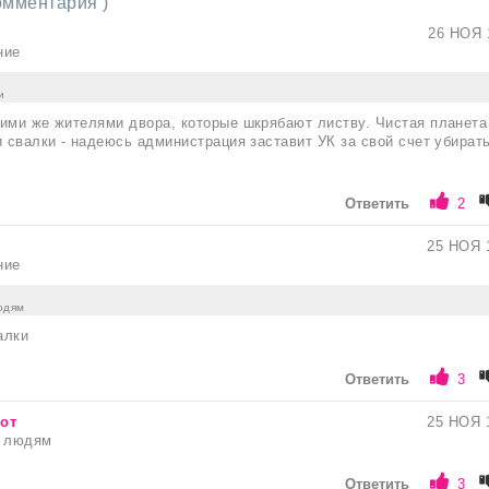
комментария )
26 НОЯ 
ние
и
ими же жителями двора, которые шкрябают листву. Чистая планета
и свалки - надеюсь администрация заставит УК за свой счет убирать
Ответить
2
25 НОЯ 
ние
юдям
алки
Ответить
3
от
25 НОЯ 
т людям
Ответить
3