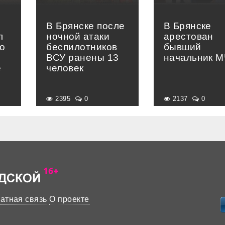
В Брянске после
В Брянске
л
ночной атаки
арестован
о
беспилотников
бывший
ВСУ ранены 13
начальник 
е
человек
»
2395
0
2137
0
атная связь
О проекте