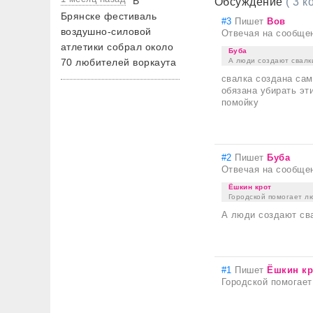
В
Обсуждение
( 3 
Брянске фестиваль
#3
Пишет
Вов
воздушно-силовой
Отвечая на сообще
атлетики собрал около
Буба
А люди создают свалк
70 любителей воркаута
свалка создана сам
обязана убирать эт
помойку
#2
Пишет
Буба
Отвечая на сообще
Ёшкин крот
Городской помогает л
А люди создают св
#1
Пишет
Ёшкин кр
Городской помогае