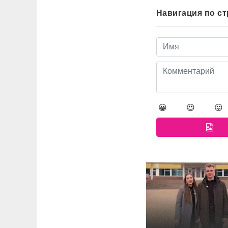
Навигация по с
😀
😍
😛