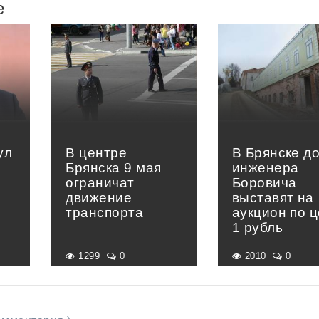
е
ул
В центре
В Брянске д
Брянска 9 мая
инженера
ограничат
Боровича
движение
выставят на
транспорта
аукцион по 
1 рубль
1299
0
2010
0