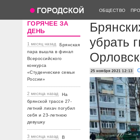
ОБЩЕСТВО
ПР
ГОРЯЧЕЕ ЗА
Брянски
ДЕНЬ
убрать г
1 месяц назад
Брянская
пара вышла в финал
Орловск
Всероссийского
конкурса
25 ноября 2021 12:13
«Студенческие семьи
России»
2 месяца назад
На
брянской трассе 27-
летний лихач погубил
себя и 23-летнюю
девушку
3 месяца назад
В