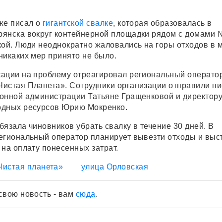
же писал о
гигантской свалке
, которая образовалась в
янска вокруг контейнерной площадки рядом с домами 
кой. Люди неоднократно жаловались на горы отходов в 
никаких мер принято не было.
ации на проблему отреагировал региональный операто
истая Планета». Сотрудники организации отправили п
онной администрации Татьяне Гращенковой и директор
одных ресурсов Юрию Мокренко.
язала чиновников убрать свалку в течение 30 дней. В
егиональный оператор планирует вывезти отходы и выс
 на оплату понесенных затрат.
Чистая планета»
улица Орловская
свою новость - вам
сюда
.