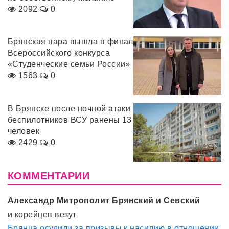
2092
0
Брянская пара вышла в финал
Всероссийского конкурса
«Студенческие семьи России»
1563
0
В Брянске после ночной атаки
беспилотников ВСУ ранены 13
человек
2429
0
КОММЕНТАРИИ
Александр Митрополит Брянский и Севский
и корейцев везут
Брянца осудили за призывы к насилию в отношении