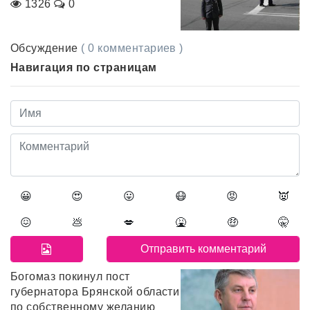
1326
0
Обсуждение
( 0 комментариев )
Навигация по страницам
😀
😍
😛
😷
😡
👿
😖
💩
💋
🤮
🤑
🤫
Богомаз покинул пост
губернатора Брянской области
по собственному желанию