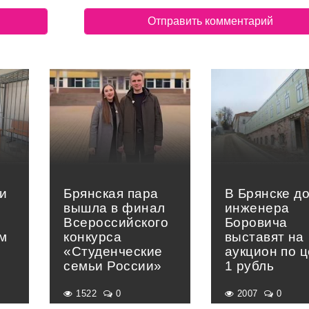
и
Брянская пара
В Брянске д
вышла в финал
инженера
Всероссийского
Боровича
м
конкурса
выставят на
«Студенческие
аукцион по 
семьи России»
1 рубль
1522
0
2007
0