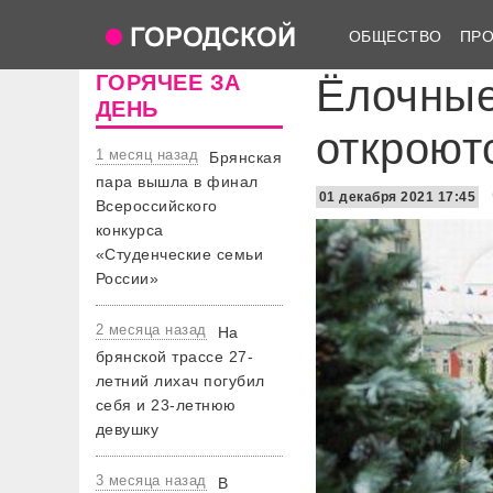
ОБЩЕСТВО
ПР
ГОРЯЧЕЕ ЗА
Ёлочные
ДЕНЬ
откроют
1 месяц назад
Брянская
пара вышла в финал
01 декабря 2021 17:45
Всероссийского
конкурса
«Студенческие семьи
России»
2 месяца назад
На
брянской трассе 27-
летний лихач погубил
себя и 23-летнюю
девушку
3 месяца назад
В