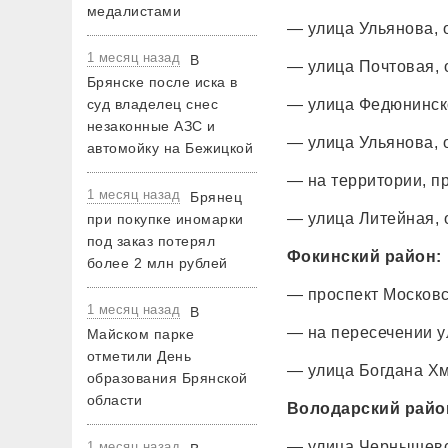
медалистами
— улица Ульянова, 
1 месяц назад
В
— улица Почтовая,
Брянске после иска в
суд владелец снес
— улица Федюнинско
незаконные АЗС и
— улица Ульянова,
автомойку на Бежицкой
— на территории, 
1 месяц назад
Брянец
— улица Литейная, 
при покупке иномарки
под заказ потерял
Фокинский район:
более 2 млн рублей
— проспект Московс
1 месяц назад
В
— на пересечении у
Майском парке
отметили День
— улица Богдана Хм
образования Брянской
области
Володарский райо
— улица Чернышевс
1 месяц назад