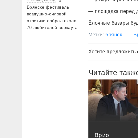
В
Брянске фестиваль
— площадка перед 
воздушно-силовой
атлетики собрал около
Ёлочные базары буду
70 любителей воркаута
Метки:
брянск
Б
Хотите предложить 
Читайте такж
Врио