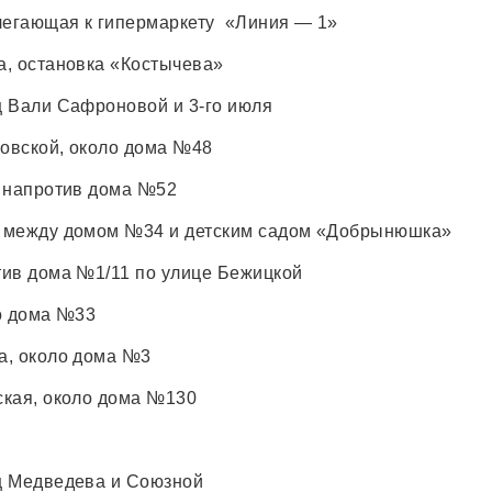
легающая к гипермаркету «Линия — 1»
, остановка «Костычева»
 Вали Сафроновой и 3-го июля
овской, около дома №48
, напротив дома №52
 между домом №34 и детским садом «Добрынюшка»
ив дома №1/11 по улице Бежицкой
о дома №33
а, около дома №3
ская, около дома №130
ц Медведева и Союзной