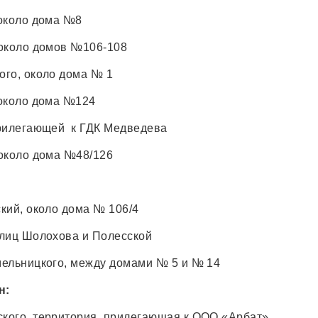
около дома №8
 около домов №106-108
го, около дома № 1
 около дома №124
прилегающей к ГДК Медведева
около дома №48/126
кий, около дома № 106/4
лиц Шолохова и Полесской
ельницкого, между домами № 5 и № 14
н:
кого, территория, прилегающая к ООО «Арбат»