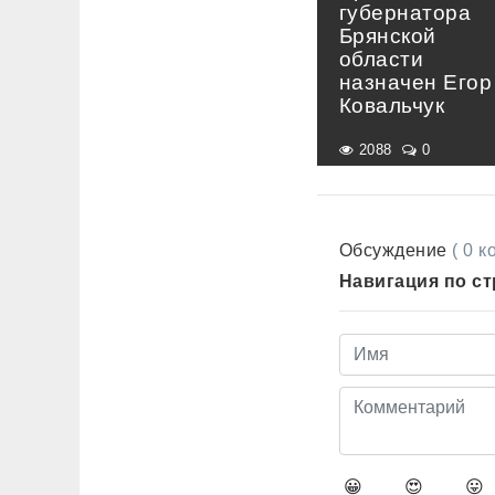
губернатора
Брянской
области
назначен Егор
Ковальчук
2088
0
Обсуждение
( 0 
Навигация по с
😀
😍
😛