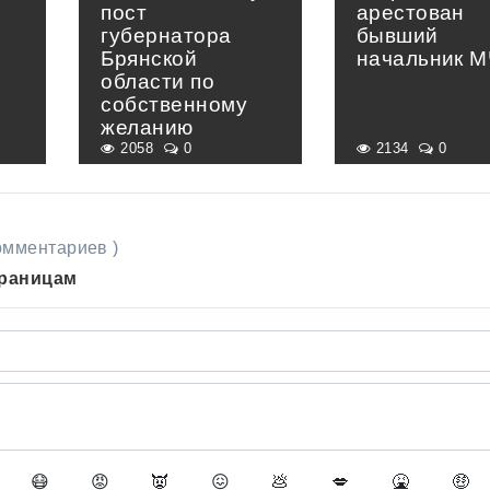
пост
арестован
губернатора
бывший
Брянской
начальник 
области по
собственному
желанию
2058
0
2134
0
комментариев )
траницам
😷
😡
👿
😖
💩
💋
🤮
🤑