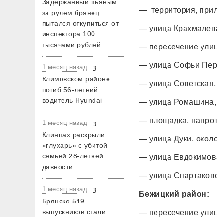
Задержанный пьяным
— территория, при
за рулем брянец
пытался откупиться от
— улица Крахмалева
инспектора 100
тысячами рублей
— пересечение улиц
— улица Софьи Пер
1 месяц назад
В
Климовском районе
— улица Советская
погиб 56-летний
водитель Hyundai
— улица Ромашина,
— площадка, напрот
1 месяц назад
В
Клинцах раскрыли
— улица Дуки, окол
«глухарь» с убитой
семьей 28-летней
— улица Евдокимов
давности
— улица Спартаков
1 месяц назад
В
Бежицкий район:
Брянске 549
выпускников стали
— пересечение ули