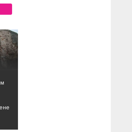
ом
цене