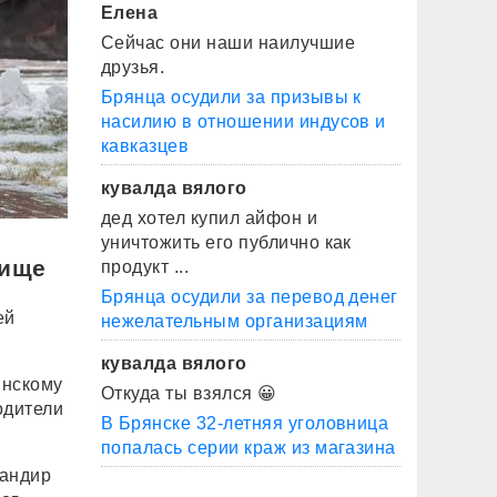
Елена
Сейчас они наши наилучшие
друзья.
Брянца осудили за призывы к
насилию в отношении индусов и
кавказцев
кувалда вялого
дед хотел купил айфон и
уничтожить его публично как
бище
продукт ...
Брянца осудили за перевод денег
ей
нежелательным организациям
кувалда вялого
инскому
Откуда ты взялся 😀
одители
В Брянске 32-летняя уголовница
попалась серии краж из магазина
мандир