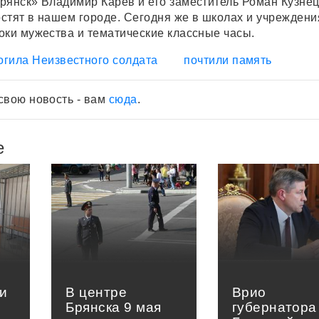
рянск» Владимир Карев и его заместитель Роман Кузнец
остят в нашем городе. Сегодня же в школах и учреждени
оки мужества и тематические классные часы.
огила Неизвестного солдата
почтили память
свою новость - вам
сюда
.
е
и
В центре
Врио
Брянска 9 мая
губернатора