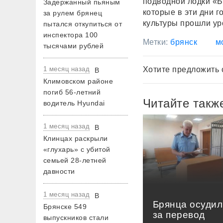
подводной лодки «Б
Задержанный пьяным
которые в эти дни г
за рулем брянец
культуры прошли ур
пытался откупиться от
инспектора 100
Метки:
брянск
м
тысячами рублей
1 месяц назад
Хотите предложить 
В
Климовском районе
погиб 56-летний
Читайте такж
водитель Hyundai
1 месяц назад
В
Клинцах раскрыли
«глухарь» с убитой
семьей 28-летней
давности
1 месяц назад
В
Брянца осудил
Брянске 549
за перевод
выпускников стали