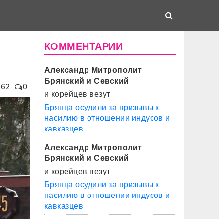
КОММЕНТАРИИ
Александр Митрополит
Брянский и Севский
662
0
и корейцев везут
Брянца осудили за призывы к
насилию в отношении индусов и
кавказцев
Александр Митрополит
Брянский и Севский
и корейцев везут
Брянца осудили за призывы к
насилию в отношении индусов и
кавказцев