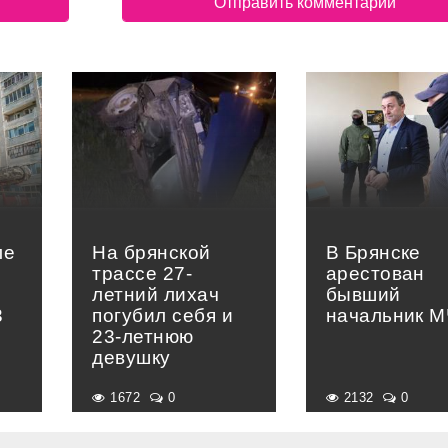
ле
На брянской
В Брянске
трассе 27-
арестован
в
летний лихач
бывший
3
погубил себя и
начальник 
23-летнюю
девушку
1672
0
2132
0