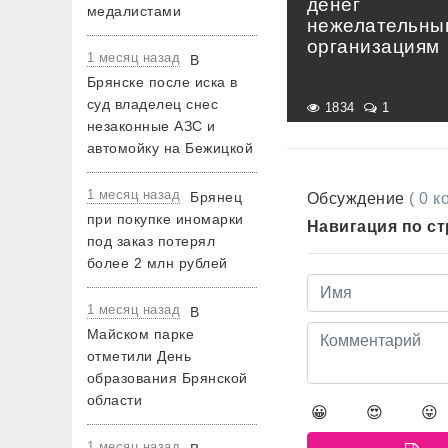
денег
медалистами
нежелательны
организациям
1 месяц назад
В
Брянске после иска в
суд владелец снес
1834
1
незаконные АЗС и
автомойку на Бежицкой
1 месяц назад
Брянец
Обсуждение
( 0 
при покупке иномарки
Навигация по с
под заказ потерял
более 2 млн рублей
1 месяц назад
В
Майском парке
отметили День
образования Брянской
области
😀
😍
😛
1 месяц назад