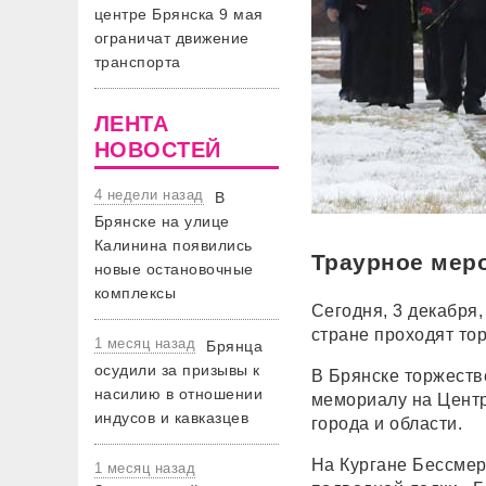
центре Брянска 9 мая
ограничат движение
транспорта
ЛЕНТА
НОВОСТЕЙ
4 недели назад
В
Брянске на улице
Калинина появились
Траурное мер
новые остановочные
комплексы
Сегодня, 3 декабря,
стране проходят то
1 месяц назад
Брянца
осудили за призывы к
В Брянске торжеств
насилию в отношении
мемориалу на Центр
индусов и кавказцев
города и области.
На Кургане Бессмер
1 месяц назад