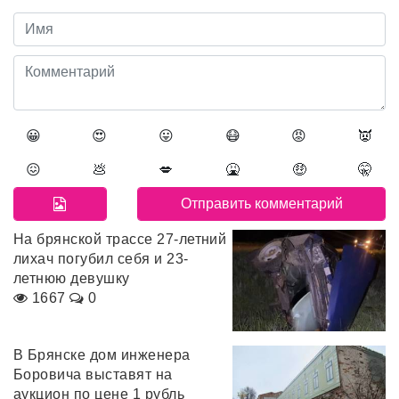
😀
😍
😛
😷
😡
👿
😖
💩
💋
🤮
🤑
🤫
На брянской трассе 27-летний
лихач погубил себя и 23-
летнюю девушку
1667
0
В Брянске дом инженера
Боровича выставят на
аукцион по цене 1 рубль