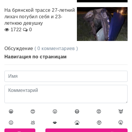
На брянской трассе 27-летний
лихач погубил себя и 23-
летнюю девушку
1722
0
Обсуждение
( 0 комментариев )
Навигация по страницам
😀
😍
😛
😷
😡
👿
😖
💩
💋
🤮
🤑
🤫