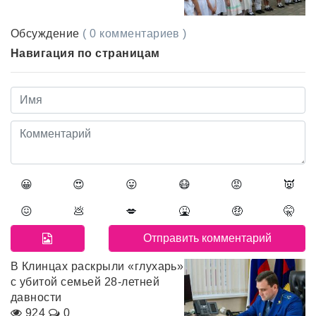
Обсуждение
( 0 комментариев )
Навигация по страницам
😀
😍
😛
😷
😡
👿
😖
💩
💋
🤮
🤑
🤫
В Клинцах раскрыли «глухарь»
с убитой семьей 28-летней
давности
924
0