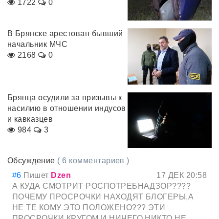
1722
0
В Брянске арестован бывший
начальник МЧС
2168
0
Брянца осудили за призывы к
насилию в отношении индусов
и кавказцев
984
3
Обсуждение
( 6 комментариев )
#6
Пишет
Dzen
17 ДЕК 20:58
А КУДА СМОТРИТ РОСПОТРЕБНАДЗОР????
ПОЧЕМУ ПРОСРОЧКИ НАХОДЯТ БЛОГЕРЫ,А
НЕ ТЕ КОМУ ЭТО ПОЛОЖЕНО??? ЭТИ
ПРОСРОЧКИ КРУГОМ И НИЧЕГО НИКТО НЕ