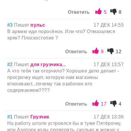
Ответить
5
8
#3
Пишет
пульс
17 ДЕК 14:55
В армию иди поросёнок. Или что? Отмазалмся
хряк? Плоскостопие ?
Ответить
9
12
#2
Пишет
для грузчика...
17 ДЕК 13:57
А что тебя так огорчило? Хорошее дело делает -
просрочку ищет, которую нам магазины
втюхивают...почему так озабочен его
содержанием????
Ответить
17
4
#1
Пишет
Грузчик
17 ДЕК 13:36
На работу штоле устроился бы в туже Пятёрочку,
или Аэопорк коды проверять, сколько ж можно у