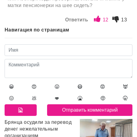
матки пенсионерки на шее сидеть?
Ответить
12
13
Навигация по страницам
😀
😍
😛
😷
😡
👿
😖
💩
💋
🤮
🤑
🤫
Брянца осудили за перевод
денег нежелательным
организациям