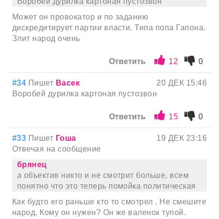
Воробей дурилка картоная пустозвон
Может он провокатор и по заданию
дискредитирует партии власти. Типа попа Гапона.
Злит народ очень
Ответить
12
0
#34
Пишет
Васек
20 ДЕК 15:46
Воробей дурилка картоная пустозвон
Ответить
15
0
#33
Пишет
Гоша
19 ДЕК 23:16
Отвечая на сообщение
брянец
а объектив никто и не смотрит больше, всем
понятно что это теперь помойка политическая
Как будто его раньше кто то смотрел . Не смешите
народ. Кому он нужен? Он же валенок тупой.