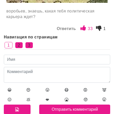
воробьев, знаешь, какая тебя политическая
карьера ждет?
Ответить
33
1
Навигация по страницам
1
2
3
😀
😍
😛
😷
😡
👿
😖
💩
💋
🤮
🤑
🤫