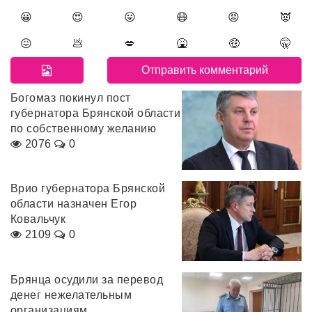
😀
😍
😛
😷
😡
👿
😖
💩
💋
🤮
🤑
🤫
Богомаз покинул пост
губернатора Брянской области
по собственному желанию
2076
0
Врио губернатора Брянской
области назначен Егор
Ковальчук
2109
0
Брянца осудили за перевод
денег нежелательным
организациям