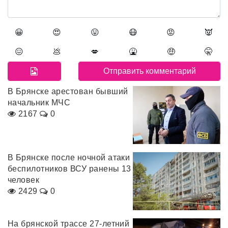
😀
😍
😛
😷
😡
👿
😖
💩
💋
🤮
🤑
🤫
В Брянске арестован бывший
начальник МЧС
2167
0
В Брянске после ночной атаки
беспилотников ВСУ ранены 13
человек
2429
0
На брянской трассе 27-летний