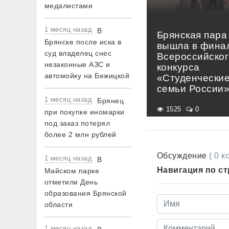
медалистами
1 месяц назад
В
Брянская пара
Брянске после иска в
вышла в фина
суд владелец снес
Всероссийског
незаконные АЗС и
конкурса
автомойку на Бежицкой
«Студенчески
семьи России
1 месяц назад
Брянец
1525
0
при покупке иномарки
под заказ потерял
более 2 млн рублей
Обсуждение
( 0 
1 месяц назад
В
Навигация по с
Майском парке
отметили День
образования Брянской
области
1 месяц назад