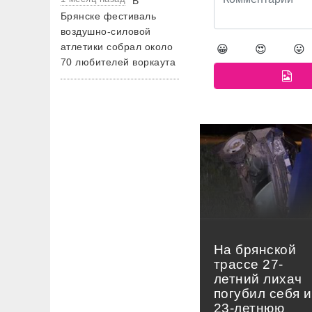
В
Брянске фестиваль
воздушно-силовой
атлетики собрал около
😀
😍
😛
70 любителей воркаута
На брянской
трассе 27-
летний лихач
погубил себя и
23-летнюю