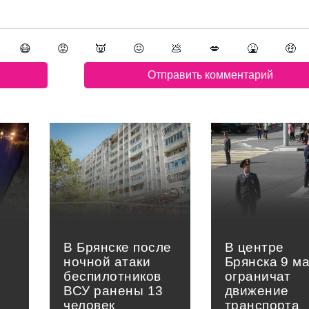
😷
😡
👿
😖
💩
💋
🤮
🤑
В Брянске после
В центре
ночной атаки
Брянска 9 м
беспилотников
ограничат
ВСУ ранены 13
движение
человек
транспорта