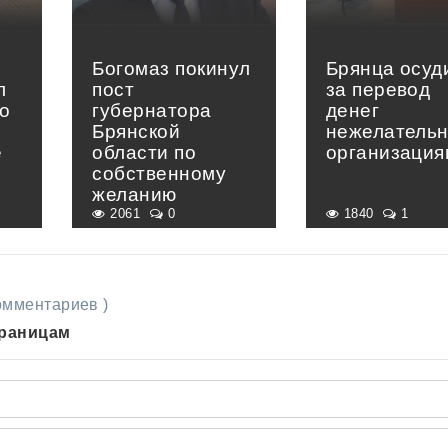
Богомаз покинул
Брянца осуд
л
пост
за перевод
о
губернатора
денег
Брянской
нежелатель
е
области по
организация
»
собственному
желанию
2061
0
1840
1
комментариев )
траницам