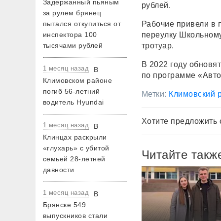
Задержанный пьяным
рублей.
за рулем брянец
пытался откупиться от
Рабочие привели в 
инспектора 100
переулку Школьному
тысячами рублей
тротуар.
В 2022 году обновя
1 месяц назад
В
по программе «Авт
Климовском районе
погиб 56-летний
Метки:
Климовский 
водитель Hyundai
Хотите предложить 
1 месяц назад
В
Клинцах раскрыли
«глухарь» с убитой
Читайте такж
семьей 28-летней
давности
1 месяц назад
В
Брянске 549
выпускников стали