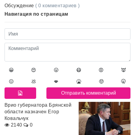
Обсуждение
( 0 комментариев )
Навигация по страницам
😀
😍
😛
😷
😡
👿
😖
💩
💋
🤮
🤑
🤫
Врио губернатора Брянской
области назначен Егор
Ковальчук
2140
0