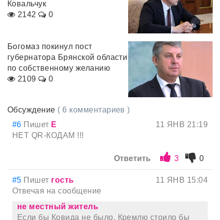
Ковальчук
2142
0
Богомаз покинул пост
губернатора Брянской области
по собственному желанию
2109
0
Обсуждение
( 6 комментариев )
#6
Пишет
Е
11 ЯНВ 21:19
НЕТ QR-КОДАМ !!!
Ответить
3
0
#5
Пишет
гость
11 ЯНВ 15:04
Отвечая на сообщение
не местный житель
Если бы Ковида не было, Кремлю стоило бы