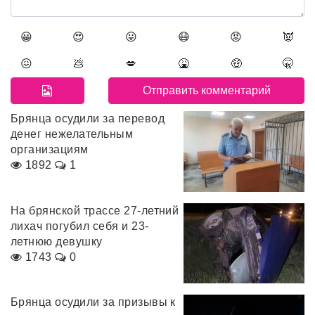
😀
😍
😛
😷
😡
👿
😖
💩
💋
🤮
🤑
🤫
Брянца осудили за перевод
денег нежелательным
организациям
1892
1
На брянской трассе 27-летний
лихач погубил себя и 23-
летнюю девушку
1743
0
Брянца осудили за призывы к