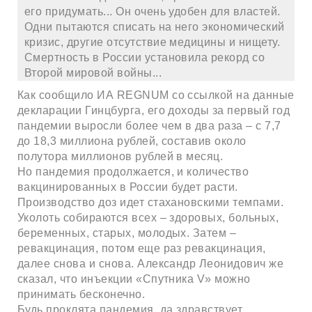
его придумать... Он очень удобен для властей.
Одни пытаются списать на него экономический
кризис, другие отсутствие медицины и нищету.
Смертность в России установила рекорд со
Второй мировой войны...
Как сообщило ИА REGNUM со ссылкой на данные
декларации Гинцбурга, его доходы за первый год
пандемии выросли более чем в два раза – с 7,7
до 18,3 миллиона рублей, составив около
полутора миллионов рублей в месяц.
Но пандемия продолжается, и количество
вакцинированных в России будет расти.
Производство доз идет стахановскими темпами.
Уколоть собираются всех – здоровых, больных,
беременных, старых, молодых. Затем –
ревакцинация, потом еще раз ревакцинация,
далее снова и снова. Александр Леонидович же
сказал, что инъекции «Спутника V» можно
принимать бесконечно.
Будь проклята пандемия, да здравствует