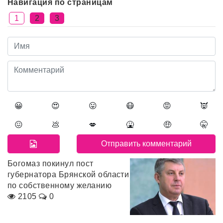
Навигация по страницам
1
2
3
😀
😍
😛
😷
😡
👿
😖
💩
💋
🤮
🤑
🤫
Богомаз покинул пост
губернатора Брянской области
по собственному желанию
2105
0