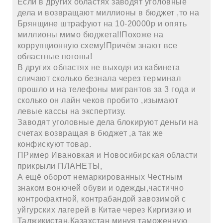
Если в других областях заводят уголовные
дела и возвращают миллионы в бюджет ,то на
Брянщине штрафуют на 10-20000р и опять
миллионы мимо бюджета!!Похоже на
коррупционную схему!Причём знают все
областные погоны!
В других областях не выходя из кабинета
сличают сколько безнала через терминал
прошло и на телефоны мигрантов за 3 года и
сколько он лайн чеков пробито ,изымают
левые кассы на экспертизу.
Заводят уголовные дела блокируют деньги на
счетах возвращая в бюджет ,а так же
конфискуют товар.
ПРимер Ивановкая и Новосибирская области
прикрыли ПЛАНЕТЫ,
А ещё оборот немаркированных Честным
знаком вонючей обуви и одежды,частично
контрофактной, контрабандой завозимой с
уйгурских лагерей в Китае через Киргизию и
Таджикистан,Казахстан минуя таможенную