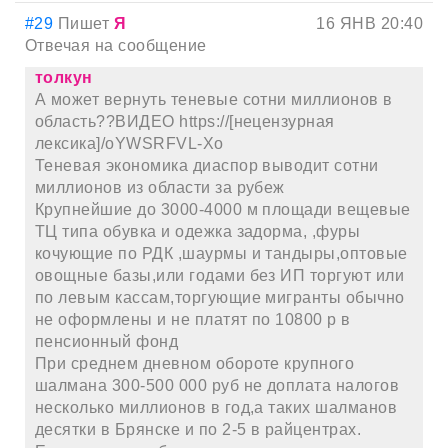
#29
Пишет
Я
16 ЯНВ 20:40
Отвечая на сообщение
толкун
А может вернуть теневые сотни миллионов в
область??ВИДЕО https://[нецензурная
лексика]/oYWSRFVL-Xo
Теневая экономика диаспор выводит сотни
миллионов из области за рубеж
Крупнейшие до 3000-4000 м площади вещевые
ТЦ типа обувка и одежка задорма, ,фуры
кочующие по РДК ,шаурмы и тандыры,оптовые
овощные базы,или годами без ИП торгуют или
по левым кассам,торгующие мигранты обычно
не оформлены и не платят по 10800 р в
пенсионный фонд
При среднем дневном обороте крупного
шалмана 300-500 000 руб не доплата налогов
несколько миллионов в год,а таких шалманов
десятки в Брянске и по 2-5 в райцентрах.