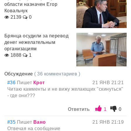
области назначен Егор
Ковальчук
2139
0
Брянца осудили за перевод
денег нежелательным
организациям
1888
1
Обсуждение
( 36 комментариев )
#36
Пишет
Крот
21 ЯНВ 21:21
Читаю камменты и не вижу желающих "скинуться"
- где они???
Ответить
1
0
#35
Пишет
Вано
21 ЯНВ 21:19
Отвечая на сообщение