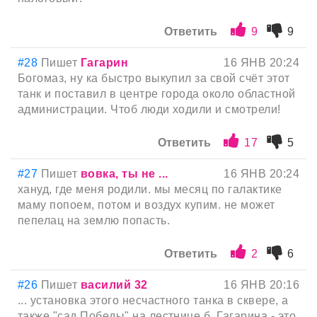
Ответить
9
9
#28
Пишет
Гагарин
16 ЯНВ 20:24
Богомаз, ну ка быстро выкупил за свой счёт этот
танк и поставил в центре города около областной
администрации. Чтоб люди ходили и смотрели!
Ответить
17
5
#27
Пишет
вовка, ты не ...
16 ЯНВ 20:24
хануд, где меня родили. мы месяц по галактике
маму попоем, потом и воздух купим. не может
пепелац на землю попасть.
Ответить
2
6
#26
Пишет
василий 32
16 ЯНВ 20:16
... установка этого несчастного танка в сквере, а
также "сад Победы" на лестнице б. Гагарина - это