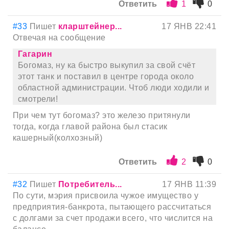
Ответить
1
0
#33
Пишет
кларштейнер...
17 ЯНВ 22:41
Отвечая на сообщение
Гагарин
Богомаз, ну ка быстро выкупил за свой счёт
этот танк и поставил в центре города около
областной администрации. Чтоб люди ходили и
смотрели!
При чем тут богомаз? это железо притянули
тогда, когда главой района был стасик
кашерный(колхозный)
Ответить
2
0
#32
Пишет
Потребитель...
17 ЯНВ 11:39
По сути, мэрия присвоила чужое имущество у
предприятия-банкрота, пытающего рассчитаться
с долгами за счет продажи всего, что числится на