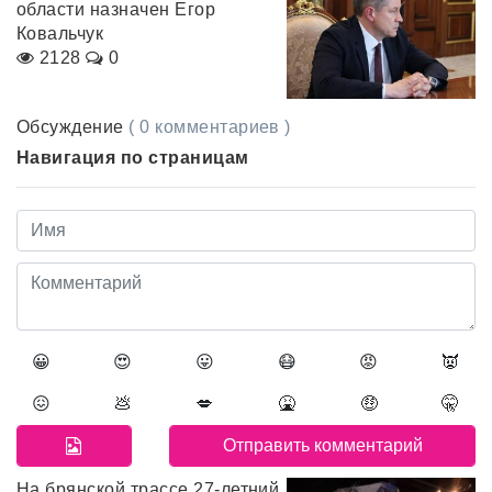
области назначен Егор
Ковальчук
2128
0
Обсуждение
( 0 комментариев )
Навигация по страницам
😀
😍
😛
😷
😡
👿
😖
💩
💋
🤮
🤑
🤫
На брянской трассе 27-летний