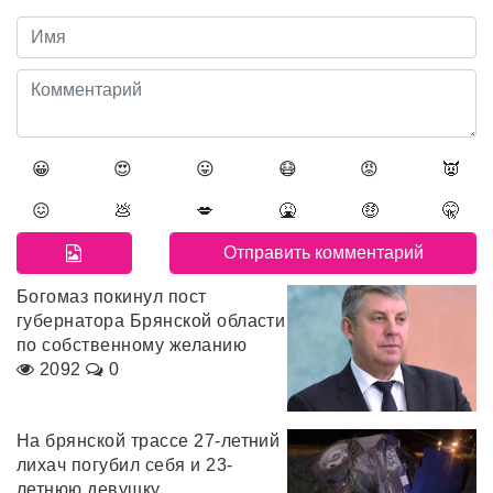
😀
😍
😛
😷
😡
👿
😖
💩
💋
🤮
🤑
🤫
Богомаз покинул пост
губернатора Брянской области
по собственному желанию
2092
0
На брянской трассе 27-летний
лихач погубил себя и 23-
летнюю девушку