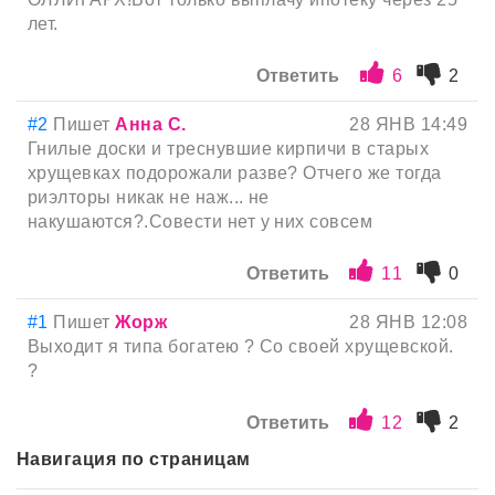
лет.
Ответить
6
2
#2
Пишет
Анна С.
28 ЯНВ 14:49
Гнилые доски и треснувшие кирпичи в старых
хрущевках подорожали разве? Отчего же тогда
риэлторы никак не наж... не
накушаются?.Совести нет у них совсем
Ответить
11
0
#1
Пишет
Жорж
28 ЯНВ 12:08
Выходит я типа богатею ? Со своей хрущевской.
?
Ответить
12
2
Навигация по страницам