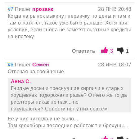
#7
Пишет
прозаяк
28 ЯНВ 20:43
Когда на рынок выкинут первичку, то цены и там и
там откатятся, такое уже было раньше. Хотя при
условии, если снова не заметят льготные кредиты
на ипотеку
Ответить
3
1
#6
Пишет
Семён
28 ЯНВ 18:07
Отвечая на сообщение
Анна С.
Гнилые доски и треснувшие кирпичи в старых
хрущевках подорожали разве? Отчего же тогда
риэлторы никак не наж... не
накушаются?.Совести нет у них совсем
Еë у них никогда и не было...
Там крохоборы последние работают и брехуны...