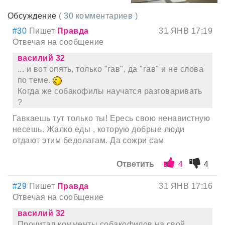
Обсуждение
( 30 комментариев )
#30
Пишет
Правда
31 ЯНВ 17:19
Отвечая на сообщение
василий 32
... и вот опять, только "гав", да "гав" и не слова
по теме.
Когда же собакофилы научатся разговаривать
?
Гавкаешь тут только ты! Ересь свою ненавистную
несешь. Жалко еды , которую добрые люди
отдают этим бедолагам. Да сожри сам
Ответить
4
4
#29
Пишет
Правда
31 ЯНВ 17:16
Отвечая на сообщение
василий 32
Прочитал комменты собакофилов на свой