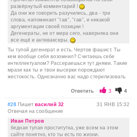
развёрнутый комментарий !
Да они же говорить разучились, два - три
слова, напоминает "гав", "гав", и никакой
аргументации своей позиции !
Дегенераты, не от мира сего, наверняка они
все ещё и антиваксеры.
Ты тупой дегенерат и есть. Чертов фашист. Ты
кем вообще себя возомнил? Считаешь себе
интеллектуалом? Рассераешься тут днями. Такие
мрази как ты и твои высерки порождают
жестокость. Однозначно вас надо стерилизовать
Ответить
3
4
#28
Пишет
василий 32
31 ЯНВ 15:32
Отвечая на сообщение
Иван Петров
бедная тупая проститутка, уже всем на этом
сайте понятно, кто ты есть по жизни.