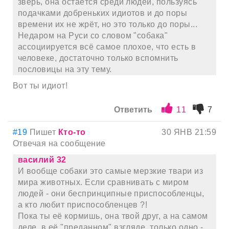
зверь, она остаётся среди людей, пользуясь
подачками добреньких идиотов и до поры
времени их не жрёт, но это только до поры...
Недаром на Руси со словом "собака"
ассоциируется всё самое плохое, что есть в
человеке, достаточно только вспомнить
пословицы на эту тему.
Вот ты идиот!
Ответить
11
7
#19
Пишет
Кто-то
30 ЯНВ 21:59
Отвечая на сообщение
василий 32
И вообще собаки это самые мерзкие твари из
мира животных. Если сравнивать с миром
людей - они беспринципные приспособленцы,
а кто любит приспособленцев ?!
Пока ты её кормишь, она твой друг, а на самом
деле, в её "преданном" взгляде, только одно -