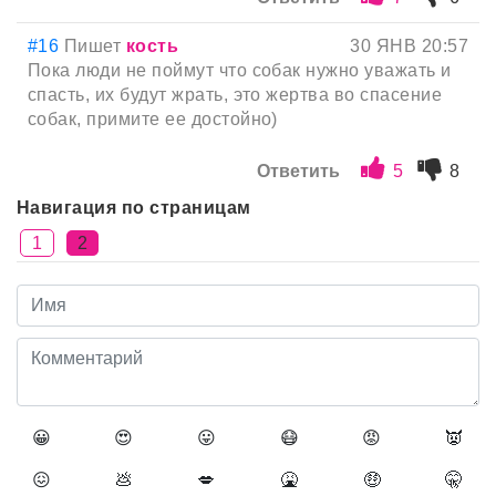
#16
Пишет
кость
30 ЯНВ 20:57
Пока люди не поймут что собак нужно уважать и
спасть, их будут жрать, это жертва во спасение
собак, примите ее достойно)
Ответить
5
8
Навигация по страницам
1
2
😀
😍
😛
😷
😡
👿
😖
💩
💋
🤮
🤑
🤫