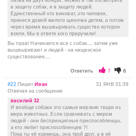
палка на двух концах. Можно и так посмотреть
в защиту собак, и в защиту людей.
Единственный кто виноват, это человек,
принеся домой милого щеночка детям, а потом
через время вышвыривать существо которое
взяли. Мы в ответе кого приручили!
Вы прав! Начинается все с собак.... затем уже
вышвыривают и людей - на нищенское
существование....
Ответить
7
6
#22
Пишет
Иван
31 ЯНВ 01:39
Отвечая на сообщение
василий 32
И вообще собаки это самые мерзкие твари из
мира животных. Если сравнивать с миром
людей - они беспринципные приспособленцы,
а кто любит приспособленцев ?!
Пока ты её кормишь, она твой друг, а в её