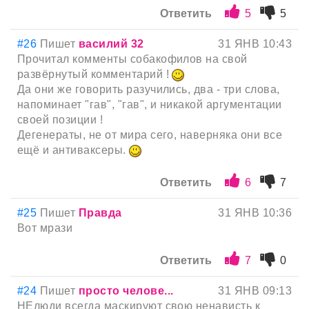
Ответить
5
5
#26
Пишет
василий 32
31 ЯНВ 10:43
Прочитал комменты собакофилов на свой
развёрнутый комментарий !
Да они же говорить разучились, два - три слова,
напоминает "гав", "гав", и никакой аргументации
своей позиции !
Дегенераты, не от мира сего, наверняка они все
ещё и антиваксеры.
Ответить
6
7
#25
Пишет
Правда
31 ЯНВ 10:36
Вот мрази
Ответить
7
0
#24
Пишет
просто челове...
31 ЯНВ 09:13
НЕлюди всегда маскируют свою ненависть к