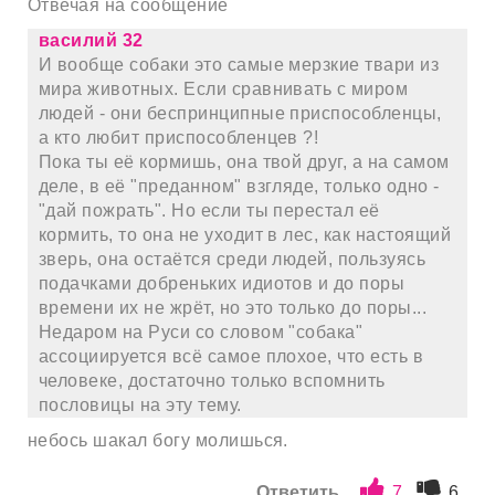
Отвечая на сообщение
василий 32
И вообще собаки это самые мерзкие твари из
мира животных. Если сравнивать с миром
людей - они беспринципные приспособленцы,
а кто любит приспособленцев ?!
Пока ты её кормишь, она твой друг, а на самом
деле, в её "преданном" взгляде, только одно -
"дай пожрать". Но если ты перестал её
кормить, то она не уходит в лес, как настоящий
зверь, она остаётся среди людей, пользуясь
подачками добреньких идиотов и до поры
времени их не жрёт, но это только до поры...
Недаром на Руси со словом "собака"
ассоциируется всё самое плохое, что есть в
человеке, достаточно только вспомнить
пословицы на эту тему.
небось шакал богу молишься.
Ответить
7
6