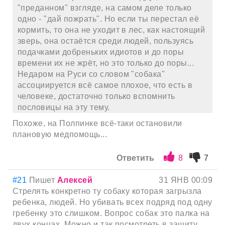
"преданном" взгляде, на самом деле только
одно - "дай пожрать". Но если ты перестал её
кормить, то она не уходит в лес, как настоящий
зверь, она остаётся среди людей, пользуясь
подачками добреньких идиотов и до поры
времени их не жрёт, но это только до поры...
Недаром на Руси со словом "собака"
ассоциируется всё самое плохое, что есть в
человеке, достаточно только вспомнить
пословицы на эту тему.
Похоже, на Полпинке всё-таки остановили
плановую медпомощь...
Ответить
8
7
#21
Пишет
Алексей
31 ЯНВ 00:09
Стрелять конкретно ту собаку которая загрызла
ребенка, людей. Но убивать всех подряд под одну
гребенку это слишком. Вопрос собак это палка на
двух концах. Можно и так посмотреть в защиту