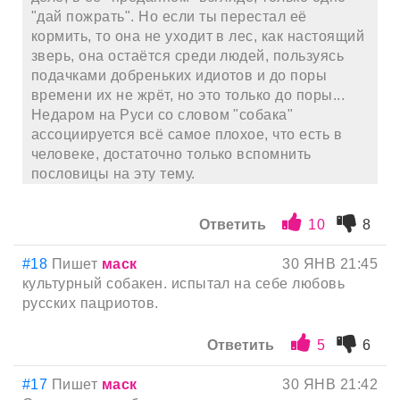
"дай пожрать". Но если ты перестал её
кормить, то она не уходит в лес, как настоящий
зверь, она остаётся среди людей, пользуясь
подачками добреньких идиотов и до поры
времени их не жрёт, но это только до поры...
Недаром на Руси со словом "собака"
ассоциируется всё самое плохое, что есть в
человеке, достаточно только вспомнить
пословицы на эту тему.
Ответить
10
8
#18
Пишет
маск
30 ЯНВ 21:45
культурный собакен. испытал на себе любовь
русских пацриотов.
Ответить
5
6
#17
Пишет
маск
30 ЯНВ 21:42