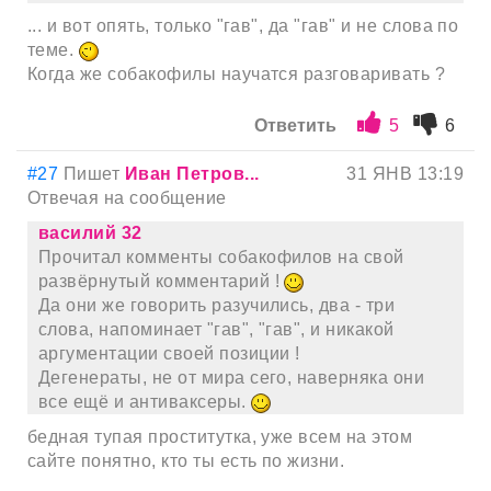
... и вот опять, только "гав", да "гав" и не слова по
теме.
Когда же собакофилы научатся разговаривать ?
Ответить
5
6
#27
Пишет
Иван Петров...
31 ЯНВ 13:19
Отвечая на сообщение
василий 32
Прочитал комменты собакофилов на свой
развёрнутый комментарий !
Да они же говорить разучились, два - три
слова, напоминает "гав", "гав", и никакой
аргументации своей позиции !
Дегенераты, не от мира сего, наверняка они
все ещё и антиваксеры.
бедная тупая проститутка, уже всем на этом
сайте понятно, кто ты есть по жизни.