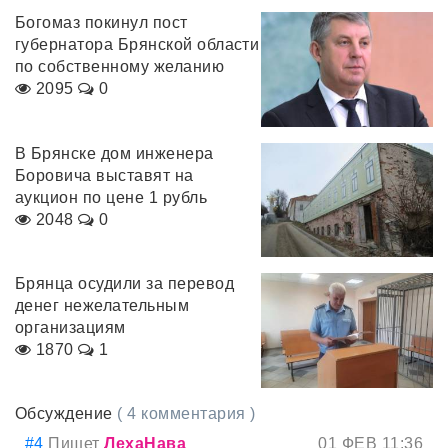
Богомаз покинул пост
губернатора Брянской области
по собственному желанию
2095
0
В Брянске дом инженера
Боровича выставят на
аукцион по цене 1 рубль
2048
0
Брянца осудили за перевод
денег нежелательным
организациям
1870
1
Обсуждение
( 4 комментария )
#4
Пишет
ЛехаНава
01 ФЕВ 11:36