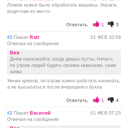
Ломом нужно было обработать машины. Указать
водятлам их место.
Ответить
1
3
#3
Пишет
Ratt
01 ФЕВ 10:56
Отвечая на сообщение
Ввв
Днём приезжайте, когда дворы пусты. Нечего
по утрам людей будить своими камазами, сами
хамы
Умник хренов, по утрам нужно работать начинать,
а не высыпаться после вчерашнего бухла
Ответить
1
4
#2
Пишет
Василий
01 ФЕВ 07:25
Отвечая на сообщение