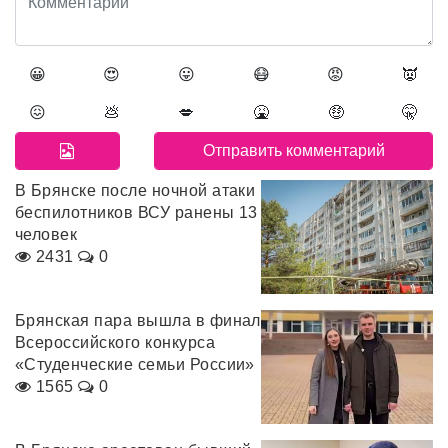
😀
😍
😛
😷
😡
👿
😖
💩
💋
🤮
🤑
🤫
В Брянске после ночной атаки
беспилотников ВСУ ранены 13
человек
2431
0
Брянская пара вышла в финал
Всероссийского конкурса
«Студенческие семьи России»
1565
0