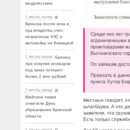
медалистами
1 месяц назад
В
Брянске после иска в
суд владелец снес
Среди них нет г
незаконные АЗС и
ограниченными в
автомойку на Бежицкой
промтоварами жи
Выгоничского го
1 месяц назад
Брянец
при покупке иномарки
По заявкам дост
под заказ потерял
Проехать в данн
более 2 млн рублей
пункта Хутор Б
1 месяц назад
В
Майском парке
Местные говорят, чт
отметили День
шлагбаума. А что д
образования Брянской
заметили, что грузо
области
Есть только служе
1 месяц назад