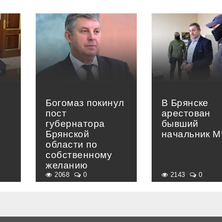
Богомаз покинул
В Брянске
пост
арестован
губернатора
бывший
Брянской
начальник 
области по
собственному
желанию
2068
0
2143
0