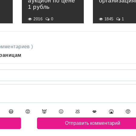
аукцион по цене
организация
1 рубль
2016
0
1845
1
комментариев )
траницам
😷
😡
👿
😖
💩
💋
🤮
🤑