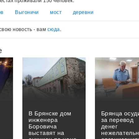
местах проживали 150 человек.
ов
Выгоничи
мост
деревни
свою новость - вам
сюда
.
е
В Брянске дом
Брянца осуд
инженера
за перевод
Боровича
денег
выставят на
нежелатель