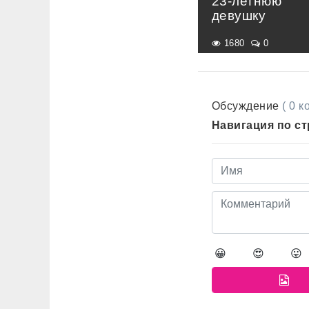
23-летнюю
девушку
1680
0
Обсуждение
( 0 
Навигация по с
😀
😍
😛