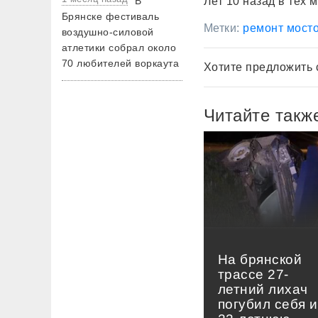
В
Лет 10 назад в тех 
Брянске фестиваль
Метки:
ремонт мост
воздушно-силовой
атлетики собрал около
70 любителей воркаута
Хотите предложить 
Читайте такж
На брянской
трассе 27-
летний лихач
погубил себя и