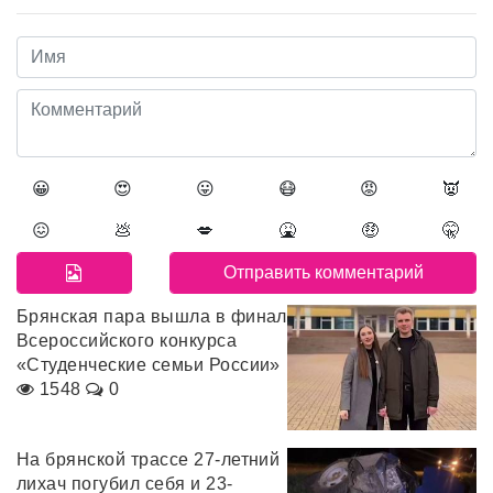
😀
😍
😛
😷
😡
👿
😖
💩
💋
🤮
🤑
🤫
Брянская пара вышла в финал
Всероссийского конкурса
«Студенческие семьи России»
1548
0
На брянской трассе 27-летний
лихач погубил себя и 23-