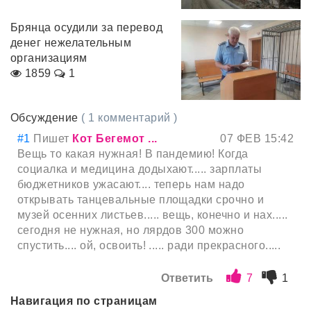
Брянца осудили за перевод
денег нежелательным
организациям
1859
1
Обсуждение
( 1 комментарий )
#1
Пишет
Кот Бегемот ...
07 ФЕВ 15:42
Вещь то какая нужная! В пандемию! Когда
социалка и медицина додыхают..... зарплаты
бюджетников ужасают.... теперь нам надо
открывать танцевальные площадки срочно и
музей осенних листьев..... вещь, конечно и нах.....
сегодня не нужная, но лярдов 300 можно
спустить.... ой, освоить! ..... ради прекрасного.....
Ответить
7
1
Навигация по страницам