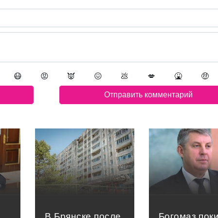
😷
😡
👿
😖
💩
💋
🤮
🤑
В Брянске после
Богомаз пок