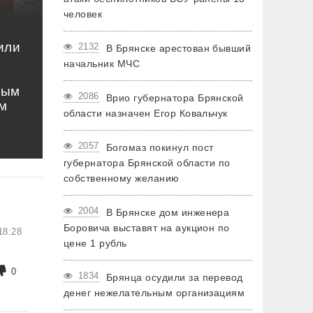
человек
или
2132
В Брянске арестован бывший
начальник МЧС
ным
2086
Врио губернатора Брянской
м
области назначен Егор Ковальчук
2057
Богомаз покинул пост
губернатора Брянской области по
собственному желанию
2004
В Брянске дом инженера
Боровича выставят на аукцион по
18:28
цене 1 рубль
0
1834
Брянца осудили за перевод
денег нежелательным организациям