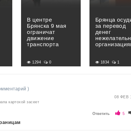
В центре
Брянца осуд
Брянска 9 мая
за перевод
ограничат
денег
движение
нежелатель
транспорта
организация
1294
0
1834
1
комментарий )
08 ФЕВ 
папа картохой засеет
Ответить
5
траницам