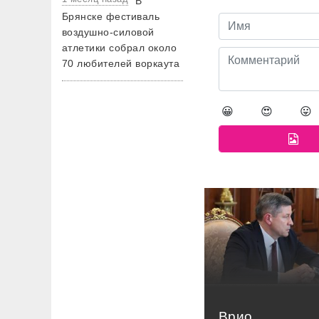
В
Брянске фестиваль
воздушно-силовой
атлетики собрал около
70 любителей воркаута
😀
😍
😛
Врио