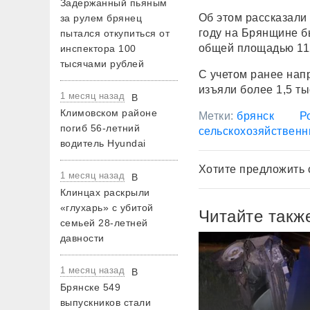
Задержанный пьяным
Об этом рассказали 
за рулем брянец
году на Брянщине б
пытался откупиться от
общей площадью 112
инспектора 100
тысячами рублей
С учетом ранее нап
изъяли более 1,5 ты
1 месяц назад
В
Климовском районе
Метки:
брянск
Р
погиб 56-летний
сельскохозяйственн
водитель Hyundai
Хотите предложить 
1 месяц назад
В
Клинцах раскрыли
«глухарь» с убитой
Читайте такж
семьей 28-летней
давности
1 месяц назад
В
Брянске 549
выпускников стали