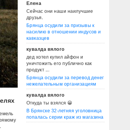
Елена
Сейчас они наши наилучшие
друзья.
Брянца осудили за призывы к
насилию в отношении индусов и
кавказцев
кувалда вялого
дед хотел купил айфон и
уничтожить его публично как
продукт ...
Брянца осудили за перевод денег
нежелательным организациям
кувалда вялого
целях
Откуда ты взялся 😀
В Брянске 32-летняя уголовница
земель
попалась серии краж из магазина
прямому
.