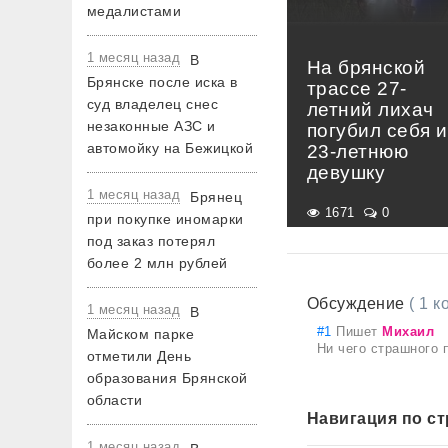
медалистами
1 месяц назад
В
На брянской
Брянске после иска в
трассе 27-
суд владелец снес
летний лихач
незаконные АЗС и
погубил себя и
автомойку на Бежицкой
23-летнюю
девушку
1 месяц назад
Брянец
1671
0
при покупке иномарки
под заказ потерял
более 2 млн рублей
Обсуждение
( 1 
1 месяц назад
В
#1
Пишет
Михаил
Майском парке
Ни чего страшного 
отметили День
образования Брянской
области
Навигация по с
1 месяц назад