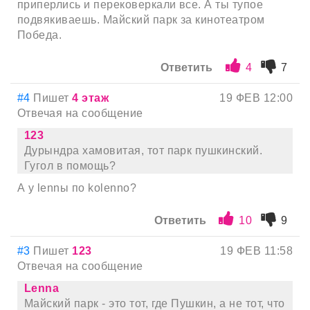
приперлись и перековеркали все. А ты тупое
подвякиваешь. Майский парк за кинотеатром
Победа.
Ответить
4
7
#4
Пишет
4 этаж
19 ФЕВ 12:00
Отвечая на сообщение
123
Дурындра хамовитая, тот парк пушкинский.
Гугол в помощь?
А у lennы по kolenno?
Ответить
10
9
#3
Пишет
123
19 ФЕВ 11:58
Отвечая на сообщение
Lenna
Майский парк - это тот, где Пушкин, а не тот, что