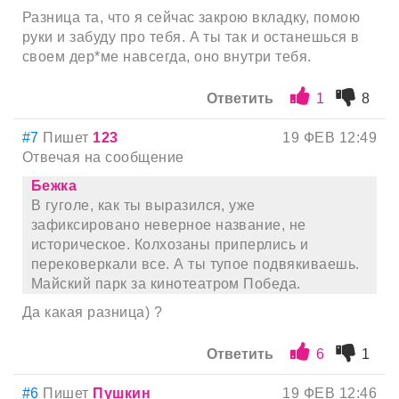
Разница та, что я сейчас закрою вкладку, помою
руки и забуду про тебя. А ты так и останешься в
своем дер*ме навсегда, оно внутри тебя.
Ответить
1
8
#7
Пишет
123
19 ФЕВ 12:49
Отвечая на сообщение
Бежка
В гуголе, как ты выразился, уже
зафиксировано неверное название, не
историческое. Колхозаны приперлись и
перековеркали все. А ты тупое подвякиваешь.
Майский парк за кинотеатром Победа.
Да какая разница) ?
Ответить
6
1
#6
Пишет
Пушкин
19 ФЕВ 12:46