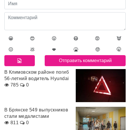
😀
😍
😛
😷
😡
👿
😖
💩
💋
🤮
🤑
🤫
В Климовском районе погиб
56-летний водитель Hyundai
785
0
В Брянске 549 выпускников
стали медалистами
811
0