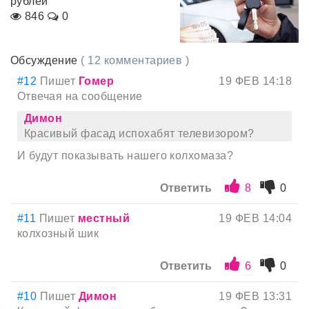
рублей
846
0
Обсуждение
( 12 комментариев )
#12
Пишет
Гомер
19 ФЕВ 14:18
Отвечая на сообщение
Димон
Красивый фасад испохабят телевизором?
И будут показывать нашего колхомаза?
Ответить
8
0
#11
Пишет
местный
19 ФЕВ 14:04
колхозный шик
Ответить
6
0
#10
Пишет
Димон
19 ФЕВ 13:31